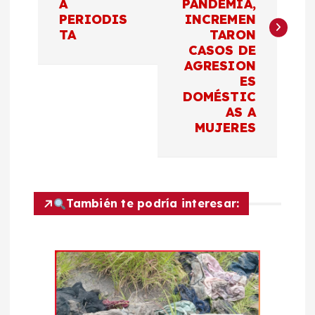
A
PANDEMIA,
e
PERIODIS
INCREMEN
TA
TARON
g
CASOS DE
AGRESION
a
ES
DOMÉSTIC
c
AS A
MUJERES
i
ó
También te podría interesar:
n
d
e