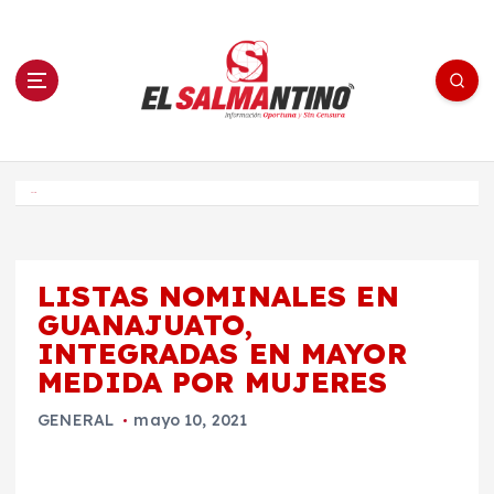
S
a
l
t
a
r
a
l
c
o
El Salmantino - medios/noticias/editorial
n
t
e
Inicio
n
i
d
o
LISTAS NOMINALES EN
GUANAJUATO,
INTEGRADAS EN MAYOR
MEDIDA POR MUJERES
GENERAL
mayo 10, 2021