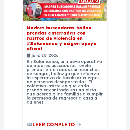
e
n
Madres buscadoras hallan
t
prendas enterradas con
rastros de violencia en
#Salamanca y exigen apoyo
r
oficial
julio 28, 2026
a
En Salamanca, un nuevo operativo
de madres buscadoras reveló
prendas enterradas con manchas
d
de sangre, hallazgo que refuerza
la esperanza de localizar cuerpos
de personas desaparecidas. El
colectivo insiste en que cada
a
prenda encontrada es una pista
que acerca a las familias a cumplir
la promesa de regresar a casa a
s
quienes…
LEER COMPLETO