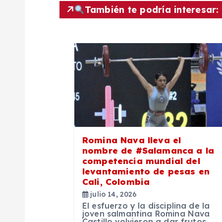
También te podría interesar:
g
a
c
i
ó
Romina Nava lleva el
nombre de #Salamanca a la
n
competencia mundial del
levantamiento de pesas en
Cali, Colombia
d
julio 14, 2026
El esfuerzo y la disciplina de la
e
joven salmantina Romina Nava
Castillo volvieron a dar frutos.