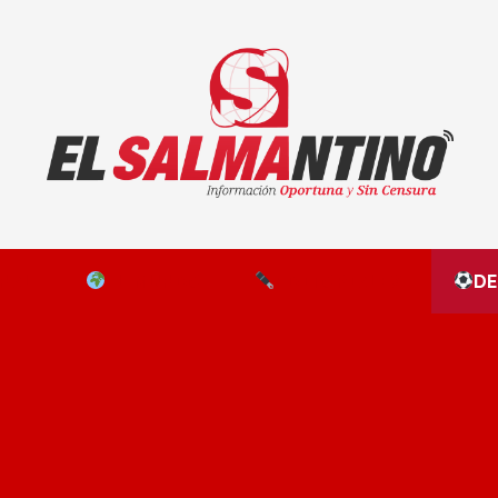
El Salmantino - medios/noticias/editorial
NAL
EL MUNDO
EDITORIALES
D