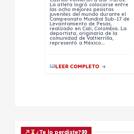
La atleta logró colocarse entre
las ocho mejores pesistas
e
juveniles del mundo durante el
Campeonato Mundial Sub-17 de
Levantamiento de Pesas,
n
realizado en Cali, Colombia. La
deportista, originaria de la
comunidad de Valtierrilla,
representó a México…
t
r
LEER COMPLETO
a
d
a
s
¿Te lo perdiste?