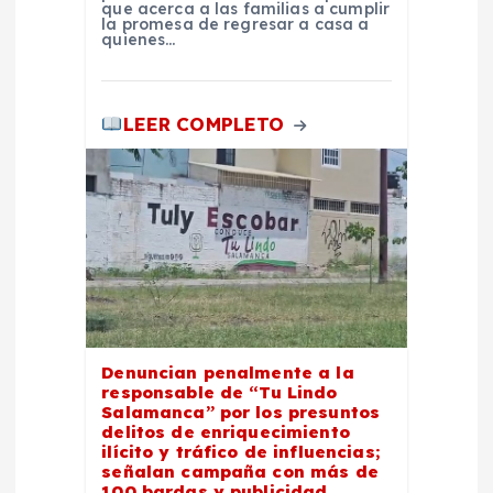
a
que acerca a las familias a cumplir
la promesa de regresar a casa a
quienes…
s
LEER COMPLETO
Denuncian penalmente a la
responsable de “Tu Lindo
Salamanca” por los presuntos
delitos de enriquecimiento
ilícito y tráfico de influencias;
señalan campaña con más de
100 bardas y publicidad