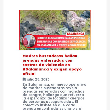
n
d
e
e
n
Madres buscadoras hallan
prendas enterradas con
t
rastros de violencia en
#Salamanca y exigen apoyo
oficial
r
julio 28, 2026
En Salamanca, un nuevo operativo
a
de madres buscadoras reveló
prendas enterradas con manchas
de sangre, hallazgo que refuerza
la esperanza de localizar cuerpos
d
de personas desaparecidas. El
colectivo insiste en que cada
prenda encontrada es una pista