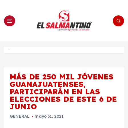
S
a
l
t
a
r
a
l
c
o
El Salmantino - medios/noticias/editorial
n
t
e
Inicio
n
i
d
o
MÁS DE 250 MIL JÓVENES
GUANAJUATENSES,
PARTICIPARÁN EN LAS
ELECCIONES DE ESTE 6 DE
JUNIO
GENERAL
mayo 31, 2021