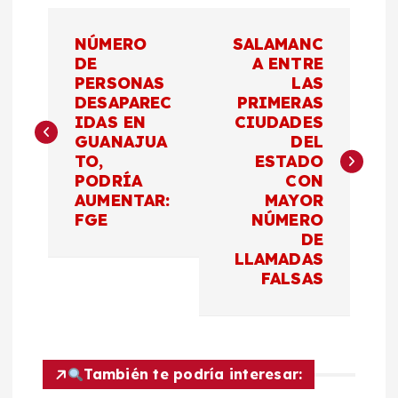
N
NÚMERO
SALAMANC
a
DE
A ENTRE
PERSONAS
LAS
DESAPAREC
PRIMERAS
v
IDAS EN
CIUDADES
GUANAJUA
DEL
e
TO,
ESTADO
PODRÍA
CON
g
AUMENTAR:
MAYOR
FGE
NÚMERO
a
DE
LLAMADAS
c
FALSAS
i
ó
También te podría interesar: