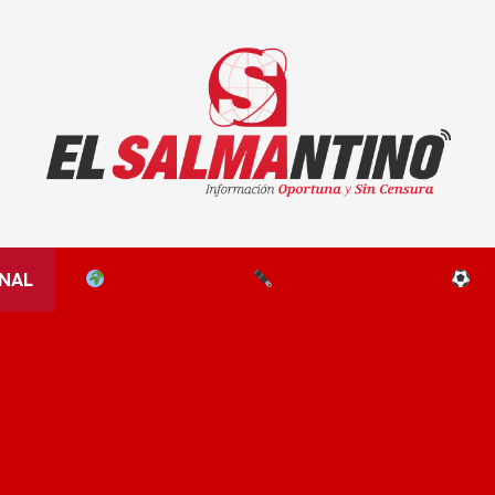
El Salmantino - medios/noticias/editorial
NAL
EL MUNDO
EDITORIALES
D