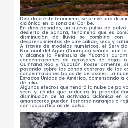
Debido a este fenómeno, se prevé una disminu
ciclónica en la zona del Caribe.
En días pasados, un nuevo pulso de polvo 
desierto de Sahara, fenómeno que es comú
disminución de lluvia se combina con 
desprendimientos de aire cálido, seco y satu
A través de modelos numéricos, el Servici
Nacional del Agua (Conagua) señaló que la 
y alcance la Península de Yucatán durant
concentraciones de aerosoles de bajas 
Quintana Roo y Yucatán. Posteriormente, s
pasando sobre las zonas costeras de los e
concentraciones bajas de aerosoles. La nube
Estados Unidos de América, comenzando a di
de julio.
Algunos efectos que tendrá la nube de polvo
seco y cálido que reducirá la probabilida
disminución de la actividad ciclónica en 
amaneceres pueden tornarse naranjas o rojiz
con las partículas de polvo.