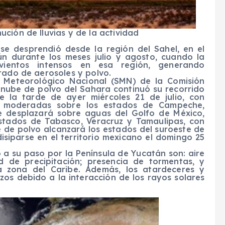
ción de lluvias y de la actividad
se desprendió desde la región del Sahel, en el
n durante los meses julio y agosto, cuando la
vientos intensos en esa región, generando
rado de aerosoles y polvo.
o Meteorológico Nacional (SMN) de la Comisión
nube de polvo del Sahara continuó su recorrido
e la tarde de ayer miércoles 21 de julio, con
a moderadas sobre los estados de Campeche,
e desplazará sobre aguas del Golfo de México,
stados de Tabasco, Veracruz y Tamaulipas, con
 de polvo alcanzará los estados del suroeste de
siparse en el territorio mexicano el domingo 25
 a su paso por la Península de Yucatán son: aire
d de precipitación; presencia de tormentas, y
la zona del Caribe. Además, los atardeceres y
os debido a la interacción de los rayos solares