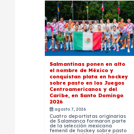
a
c
i
ó
Salmantinas ponen en alto
n
el nombre de México y
conquistan plata en hockey
sobre pasto en los Juegos
d
Centroamericanos y del
Caribe, en Santo Domingo
2026
e
agosto 7, 2026
Cuatro deportistas originarias
e
de Salamanca formaron parte
de la selección mexicana
femenil de hockey sobre pasto