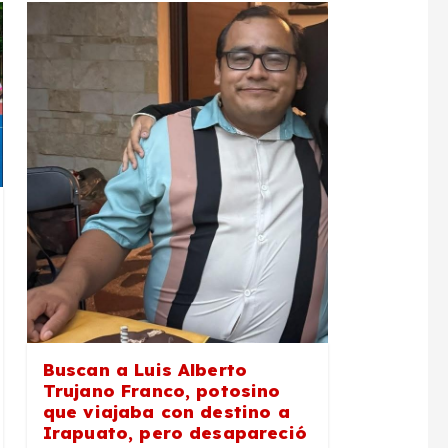
Buscan a Luis Alberto
Trujano Franco, potosino
que viajaba con destino a
Irapuato, pero desapareció