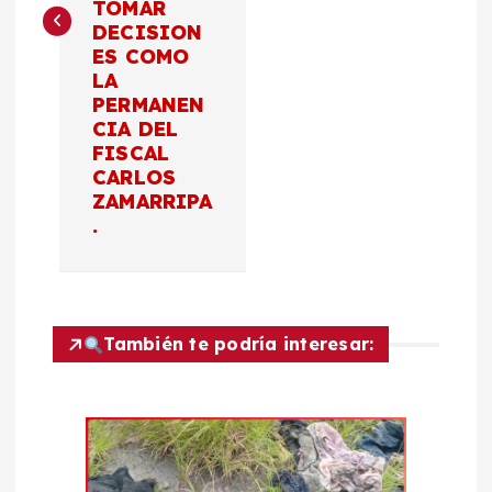
g
TOMAR
DECISION
a
ES COMO
LA
c
PERMANEN
CIA DEL
FISCAL
i
CARLOS
ZAMARRIPA
ó
.
n
d
También te podría interesar:
e
e