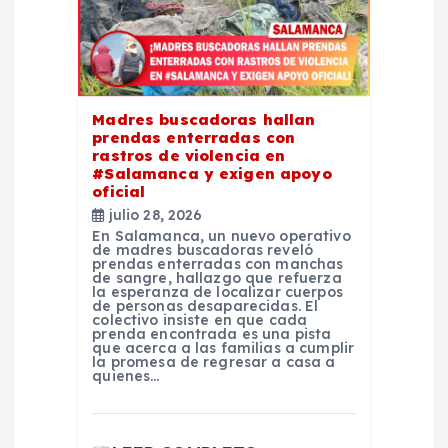
n
t
r
Madres buscadoras hallan
a
prendas enterradas con
rastros de violencia en
#Salamanca y exigen apoyo
d
oficial
julio 28, 2026
a
En Salamanca, un nuevo operativo
de madres buscadoras reveló
prendas enterradas con manchas
de sangre, hallazgo que refuerza
s
la esperanza de localizar cuerpos
de personas desaparecidas. El
colectivo insiste en que cada
prenda encontrada es una pista
que acerca a las familias a cumplir
la promesa de regresar a casa a
quienes…