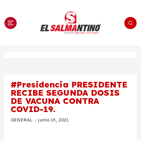
S
a
l
t
a
r
a
l
c
o
El Salmantino - medios/noticias/editorial
n
t
e
Inicio
n
i
d
o
#Presidencia PRESIDENTE
RECIBE SEGUNDA DOSIS
DE VACUNA CONTRA
COVID-19.
GENERAL
junio 15, 2021