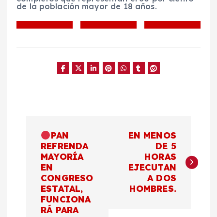
de la población mayor de 18 años.
N
PAN
EN MENOS
a
REFRENDA
DE 5
MAYORÍA
HORAS
EN
EJECUTAN
v
CONGRESO
A DOS
ESTATAL,
HOMBRES.
e
FUNCIONA
RÁ PARA