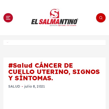
S
a
l
t
a
r
a
l
c
o
El Salmantino - medios/noticias/editorial
n
t
e
Inicio
n
i
d
o
#Salud CÁNCER DE
CUELLO UTERINO, SIGNOS
Y SÍNTOMAS.
SALUD
julio 8, 2021