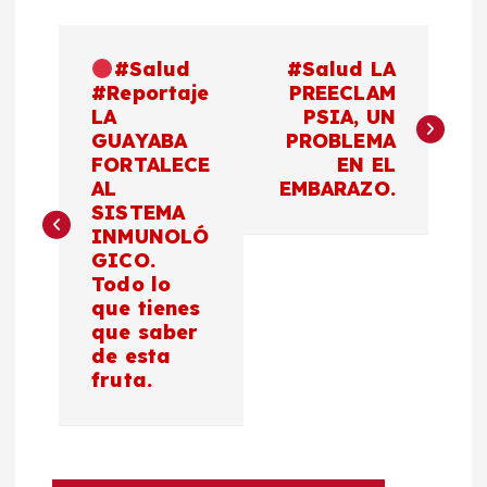
N
#Salud
#Salud LA
a
#Reportaje
PREECLAM
LA
PSIA, UN
GUAYABA
PROBLEMA
v
FORTALECE
EN EL
AL
EMBARAZO.
e
SISTEMA
INMUNOLÓ
g
GICO.
Todo lo
a
que tienes
que saber
c
de esta
fruta.
i
ó