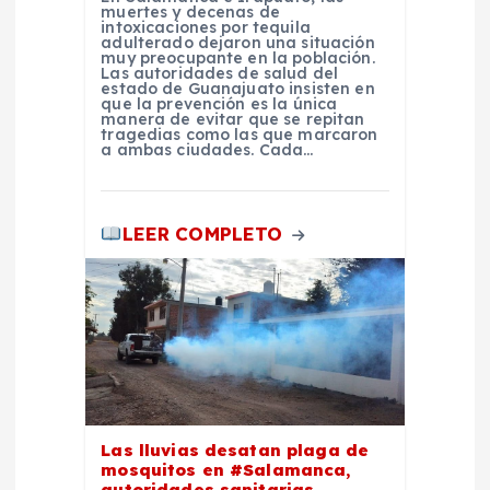
muertes y decenas de
a
intoxicaciones por tequila
adulterado dejaron una situación
muy preocupante en la población.
s
Las autoridades de salud del
estado de Guanajuato insisten en
que la prevención es la única
manera de evitar que se repitan
tragedias como las que marcaron
a ambas ciudades. Cada…
LEER COMPLETO
Las lluvias desatan plaga de
mosquitos en #Salamanca,
autoridades sanitarias