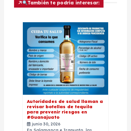
También te podría interesar:
n
d
e
e
n
t
r
Autoridades de salud llaman a
revisar botellas de tequila
a
para prevenir riesgos en
#Guanajuato
d
junio 30, 2026
En Salamanca e Irapuato, las