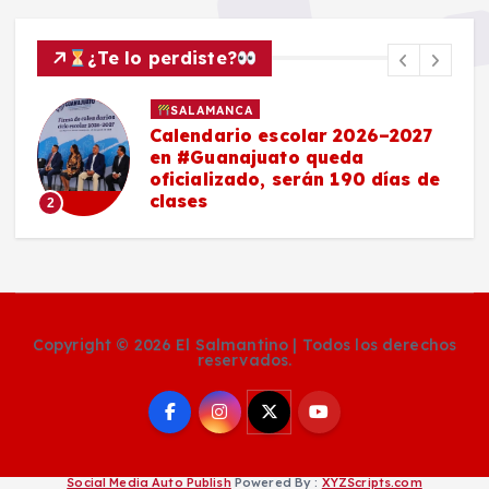
¿Te lo perdiste?
SALAMANCA
Calendario escolar 2026–2027
en #Guanajuato queda
oficializado, serán 190 días de
clases
2
Copyright © 2026 El Salmantino | Todos los derechos
reservados.
Social Media Auto Publish
Powered By :
XYZScripts.com