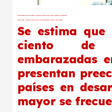
Si estás embarazada y tienes los síntomas mencionados ¡acude al médico de inmediato
Sabías que… La única forma de curar la preeclampsia es dando a luz al bebé.
Se estima que
ciento de 
embarazadas e
presentan preec
países en desar
mayor se frecue