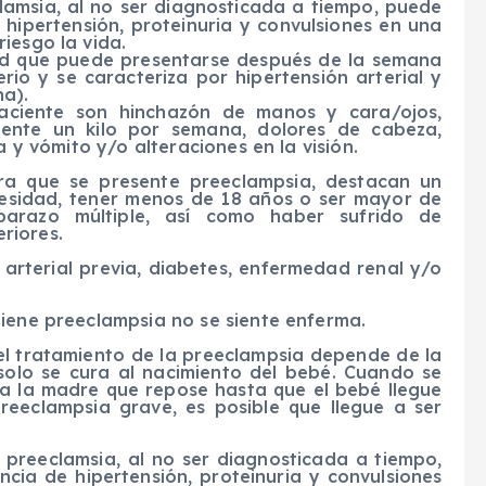
lamsia, al no ser diagnosticada a tiempo, puede
 hipertensión, proteinuria y convulsiones en una
iesgo la vida.
ad que puede presentarse después de la semana
io y se caracteriza por hipertensión arterial y
na).
aciente son hinchazón de manos y cara/ojos,
ente un kilo por semana, dolores de cabeza,
a y vómito y/o alteraciones en la visión.
ara que se presente preeclampsia, destacan un
obesidad, tener menos de 18 años o ser mayor de
arazo múltiple, así como haber sufrido de
riores.
 arterial previa, diabetes, enfermedad renal y/o
tiene preeclampsia no se siente enferma.
 el tratamiento de la preeclampsia depende de la
solo se cura al nacimiento del bebé. Cuando se
 a la madre que repose hasta que el bebé llegue
reeclampsia grave, es posible que llegue a ser
preeclamsia, al no ser diagnosticada a tiempo,
cia de hipertensión, proteinuria y convulsiones