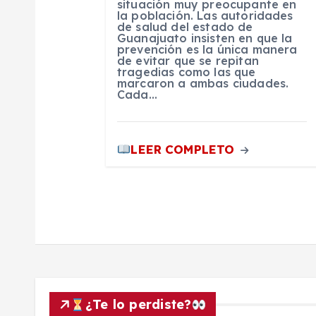
situación muy preocupante en
la población. Las autoridades
n
de salud del estado de
Guanajuato insisten en que la
prevención es la única manera
t
de evitar que se repitan
tragedias como las que
marcaron a ambas ciudades.
Cada…
r
a
LEER COMPLETO
d
a
s
¿Te lo perdiste?