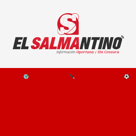
El Salmantino - medios/noticias/editorial
NAL
EL MUNDO
EDITORIALES
D