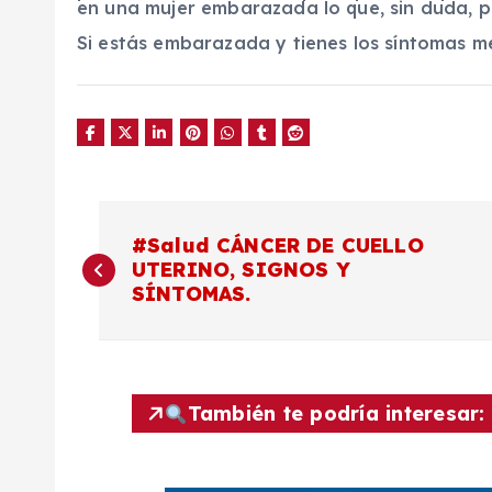
en una mujer embarazada lo que, sin duda, po
Si estás embarazada y tienes los síntomas m
N
#Salud CÁNCER DE CUELLO
UTERINO, SIGNOS Y
a
SÍNTOMAS.
v
e
También te podría interesar:
g