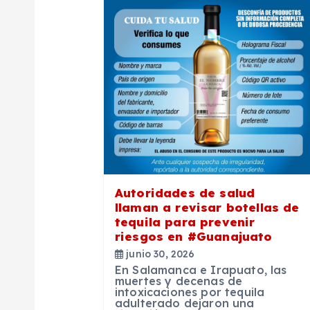
a
c
i
ó
n
Autoridades de salud
llaman a revisar botellas de
d
tequila para prevenir
riesgos en #Guanajuato
e
junio 30, 2026
En Salamanca e Irapuato, las
muertes y decenas de
e
intoxicaciones por tequila
adulterado dejaron una