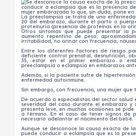
Se desconoce la causa exacta de la preec
conducir a eclampsia que es la presencia de
mujer embarazada lo que, sin duda, pone en r
La preeclampsia se trata de una enfermed
20 del embarazo, durante el parto o puerper
proteinuria (presencia de proteínas en la ori
Otros síntomas que puede presentar la p
aumento repentino de peso, aproximadam
irritabilidad, no orinar con frecuencia, náuse
Entre los diferentes factores de riesgo p
deficiente control prenatal, desnutrición, 
35, estar en el primer embarazo o emb
preeclampsia o eclampsia en embarazos ante
Además, si la paciente sufre de hipertensión
enfermedad autoinmune.
Sin embargo, con frecuencia, una mujer que 
De acuerdo a especialistas del sector salud
severidad del caso durante el embarazo y 
presenta leve, en muchas ocasiones se pide
a término. En el caso de tener signos de p
necesario adelantar el nacimiento del bebé.
Aunque se desconoce la causa exacta de la 
puede conducir a eclampsia que es la presen