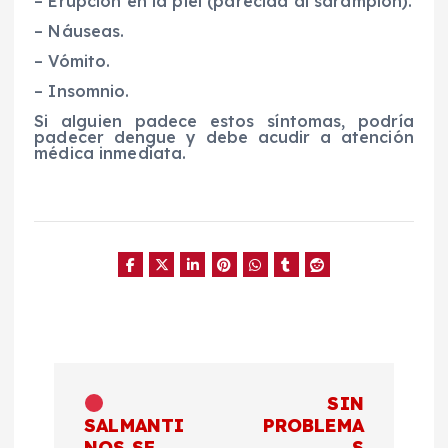
– Erupción en la piel (parecida al sarampión).
– Náuseas.
– Vómito.
– Insomnio.
Si alguien padece estos síntomas, podría
padecer dengue y debe acudir a atención
médica inmediata.
N
SIN
a
SALMANTI
PROBLEMA
NOS SE
S