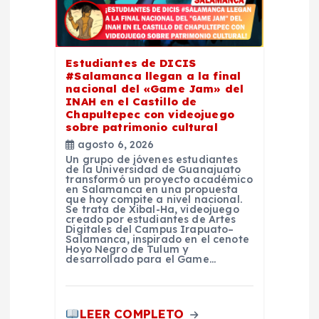
e
e
Estudiantes de DICIS
#Salamanca llegan a la final
n
nacional del «Game Jam» del
INAH en el Castillo de
t
Chapultepec con videojuego
sobre patrimonio cultural
agosto 6, 2026
r
Un grupo de jóvenes estudiantes
de la Universidad de Guanajuato
transformó un proyecto académico
a
en Salamanca en una propuesta
que hoy compite a nivel nacional.
Se trata de Xibal-Ha, videojuego
d
creado por estudiantes de Artes
Digitales del Campus Irapuato–
Salamanca, inspirado en el cenote
Hoyo Negro de Tulum y
a
desarrollado para el Game…
s
LEER COMPLETO