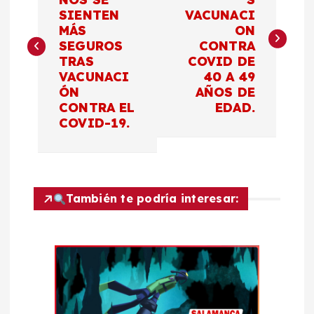
SIENTEN
VACUNACI
v
MÁS
ON
SEGUROS
CONTRA
e
TRAS
COVID DE
VACUNACI
40 A 49
g
ÓN
AÑOS DE
CONTRA EL
EDAD.
a
COVID-19.
c
i
También te podría interesar:
ó
n
d