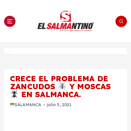
S
a
l
t
a
r
a
l
c
o
El Salmantino - medios/noticias/editorial
n
t
e
Inicio
n
i
d
o
CRECE EL PROBLEMA DE
ZANCUDOS
Y MOSCAS
EN SALMANCA.
SALAMANCA
julio 5, 2021