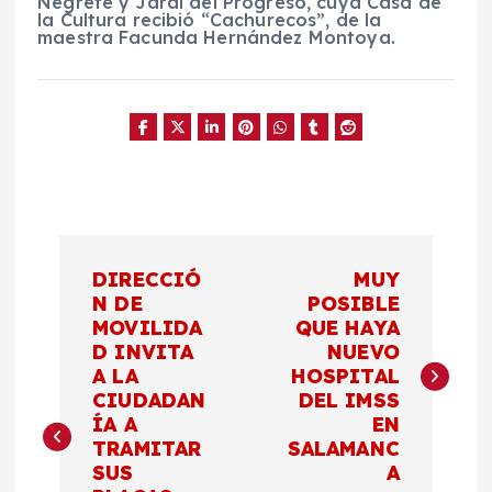
Negrete y Jaral del Progreso, cuya Casa de
la Cultura recibió “Cachurecos”, de la
maestra Facunda Hernández Montoya.
N
DIRECCIÓ
MUY
a
N DE
POSIBLE
MOVILIDA
QUE HAYA
D INVITA
NUEVO
v
A LA
HOSPITAL
CIUDADAN
DEL IMSS
e
ÍA A
EN
TRAMITAR
SALAMANC
g
SUS
A