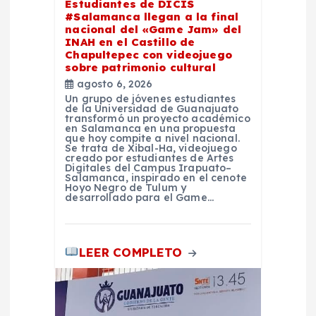
Estudiantes de DICIS
t
#Salamanca llegan a la final
nacional del «Game Jam» del
INAH en el Castillo de
r
Chapultepec con videojuego
sobre patrimonio cultural
a
agosto 6, 2026
Un grupo de jóvenes estudiantes
de la Universidad de Guanajuato
d
transformó un proyecto académico
en Salamanca en una propuesta
que hoy compite a nivel nacional.
a
Se trata de Xibal-Ha, videojuego
creado por estudiantes de Artes
Digitales del Campus Irapuato–
Salamanca, inspirado en el cenote
s
Hoyo Negro de Tulum y
desarrollado para el Game…
LEER COMPLETO