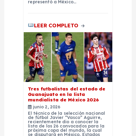
d
representó a México…
a
LEER COMPLETO
s
Tres futbolistas del estado de
Guanajuato en la lista
mundialista de México 2026
junio 2, 2026
El técnico de la selección nacional
de fútbol Javier “Vasco” Aguirre,
recientemente dio a conocer la
lista de los 26 convocados para la
próxima copa del mundo, la cual
se disputará en México, Estados