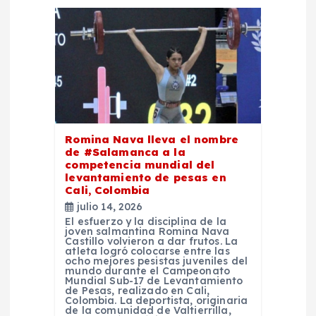
ó
n
d
e
e
Romina Nava lleva el nombre
de #Salamanca a la
competencia mundial del
n
levantamiento de pesas en
Cali, Colombia
t
julio 14, 2026
El esfuerzo y la disciplina de la
joven salmantina Romina Nava
r
Castillo volvieron a dar frutos. La
atleta logró colocarse entre las
ocho mejores pesistas juveniles del
mundo durante el Campeonato
a
Mundial Sub-17 de Levantamiento
de Pesas, realizado en Cali,
Colombia. La deportista, originaria
de la comunidad de Valtierrilla,