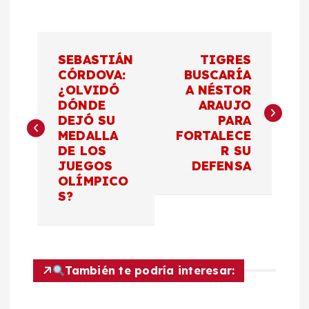
N
SEBASTIÁN
TIGRES
a
CÓRDOVA:
BUSCARÍA
¿OLVIDÓ
A NÉSTOR
DÓNDE
ARAUJO
v
DEJÓ SU
PARA
MEDALLA
FORTALECE
e
DE LOS
R SU
JUEGOS
DEFENSA
g
OLÍMPICO
S?
a
c
También te podría interesar:
i