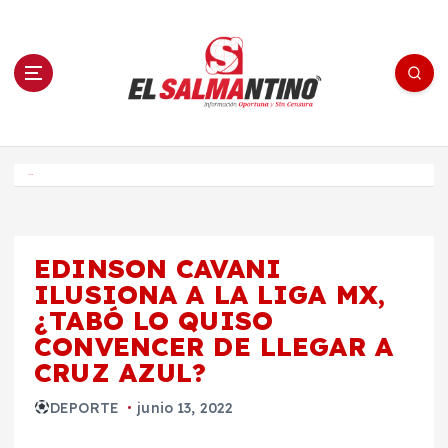
S
a
l
t
a
r
a
l
c
o
El Salmantino - medios/noticias/editorial
n
t
e
Inicio
n
i
d
o
EDINSON CAVANI
ILUSIONA A LA LIGA MX,
¿TABÓ LO QUISO
CONVENCER DE LLEGAR A
CRUZ AZUL?
DEPORTE
junio 13, 2022