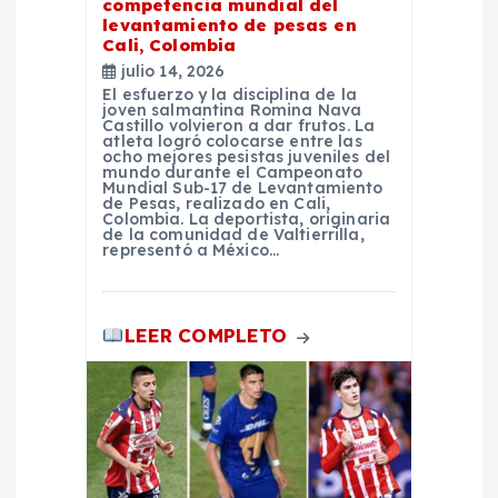
n
competencia mundial del
levantamiento de pesas en
t
Cali, Colombia
julio 14, 2026
El esfuerzo y la disciplina de la
r
joven salmantina Romina Nava
Castillo volvieron a dar frutos. La
atleta logró colocarse entre las
a
ocho mejores pesistas juveniles del
mundo durante el Campeonato
Mundial Sub-17 de Levantamiento
de Pesas, realizado en Cali,
d
Colombia. La deportista, originaria
de la comunidad de Valtierrilla,
representó a México…
a
s
LEER COMPLETO