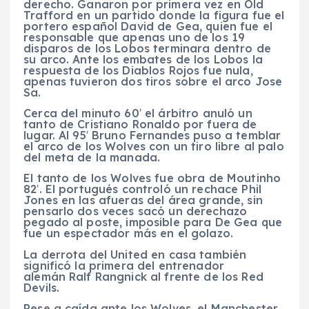
derecho. Ganaron por primera vez en Old
Trafford en un partido donde la figura fue el
portero español David de Gea, quien fue el
responsable que apenas uno de los 19
disparos de los Lobos terminara dentro de
su arco. Ante los embates de los Lobos la
respuesta de los Diablos Rojos fue nula,
apenas tuvieron dos tiros sobre el arco Jose
Sa.
Cerca del minuto 60′ el árbitro anuló un
tanto de Cristiano Ronaldo por fuera de
lugar. Al 95′ Bruno Fernandes puso a temblar
el arco de los Wolves con un tiro libre al palo
del meta de la manada.
El tanto de los Wolves fue obra de Moutinho
82′. El portugués controló un rechace Phil
Jones en las afueras del área grande, sin
pensarlo dos veces sacó un derechazo
pegado al poste, imposible para De Gea que
fue un espectador más en el golazo.
La derrota del United en casa también
significó la primera del entrenador
alemán Ralf Rangnick al frente de los Red
Devils.
Pese a caída ante los Wolves, el Manchester