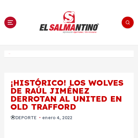
S
a
l
t
a
r
a
l
c
o
El Salmantino - medios/noticias/editorial
n
t
e
Inicio
n
i
d
o
¡HISTÓRICO! LOS WOLVES
DE RAÚL JIMÉNEZ
DERROTAN AL UNITED EN
OLD TRAFFORD
DEPORTE
enero 4, 2022