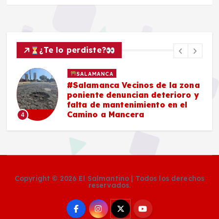
¿Te lo perdiste?
SALAMANCA
na
#Salamanca Buscadoras
 y
señalan a César Prieto por
falta de convenio para células
municipales de búsqueda
5
Copyright © 2026 El Salmantino | Todos los derechos
reservados.