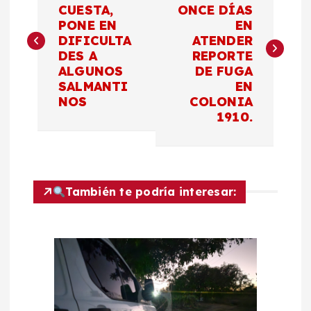
a
CUESTA,
ONCE DÍAS
PONE EN
EN
v
DIFICULTA
ATENDER
DES A
REPORTE
e
ALGUNOS
DE FUGA
SALMANTI
EN
g
NOS
COLONIA
1910.
a
c
También te podría interesar:
i
ó
n
d