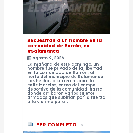
e
e
n
Secuestran a un hombre en la
comunidad de Barrón, en
#Salamanca
t
agosto 9, 2026
La mañana de este domingo, un
r
hombre fue privado de la libertad
en la comunidad de Barrón, al
norte del municipio de Salamanca.
Los hechos ocurrieron sobre la
a
calle Morelos, cerca del campo
deportivo de la comunidad, hasta
donde arribaron varios sujetos
d
armados que subirían por la fuerza
a la víctima para…
a
LEER COMPLETO
s