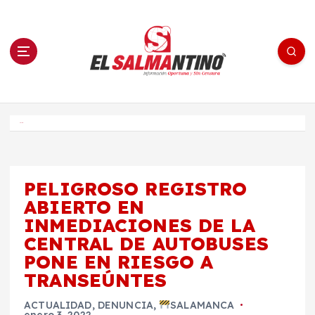
S
a
l
t
a
r
a
l
c
o
El Salmantino - medios/noticias/editorial
n
t
e
Inicio
n
i
d
o
PELIGROSO REGISTRO
ABIERTO EN
INMEDIACIONES DE LA
CENTRAL DE AUTOBUSES
PONE EN RIESGO A
TRANSEÚNTES
ACTUALIDAD
,
DENUNCIA
,
SALAMANCA
enero 3, 2022