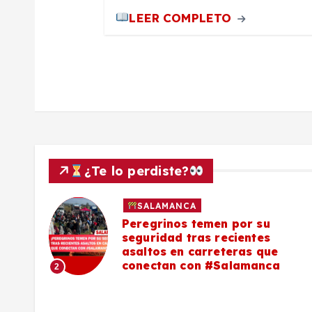
a
LEER COMPLETO
d
a
s
¿Te lo perdiste?
SALAMANCA
lo a
Peregrinos temen por su
seguridad tras recientes
asaltos en carreteras que
conectan con #Salamanca
2