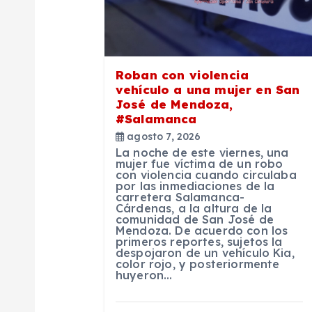
ó
n
d
Roban con violencia
vehículo a una mujer en San
José de Mendoza,
e
#Salamanca
agosto 7, 2026
e
La noche de este viernes, una
mujer fue víctima de un robo
con violencia cuando circulaba
n
por las inmediaciones de la
carretera Salamanca-
Cárdenas, a la altura de la
comunidad de San José de
t
Mendoza. De acuerdo con los
primeros reportes, sujetos la
despojaron de un vehículo Kia,
r
color rojo, y posteriormente
huyeron…