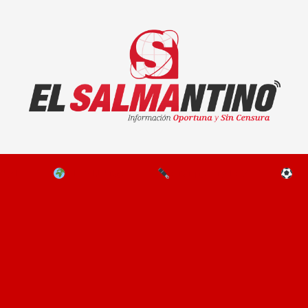
El Salmantino - medios/noticias/editorial
NAL
EL MUNDO
EDITORIALES
D