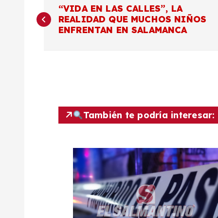
N
“VIDA EN LAS CALLES”, LA
REALIDAD QUE MUCHOS NIÑOS
a
ENFRENTAN EN SALAMANCA
v
e
g
También te podría interesar:
a
c
i