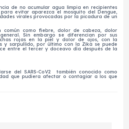
ncia de no acumular agua limpia en recipientes
 para evitar aparezca el mosquito del Dengue,
dades virales provocadas por la picadura de un
 en común como
f
iebre, dolor de cabeza, dolor
r general. Sin embargo
s
e diferencian por sus
has rojas en la piel y dolor de ojos, con la
s y sarpullido, por último con la Zika se puede
ece entre el tercer y doceavo día después de la
darse del SARS-CoV2 también conocido como
edad que pudiera afectar o contagiar a los que