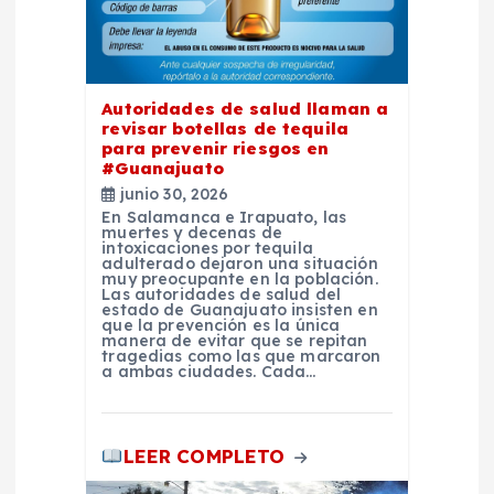
e
e
Autoridades de salud llaman a
n
revisar botellas de tequila
para prevenir riesgos en
t
#Guanajuato
junio 30, 2026
En Salamanca e Irapuato, las
r
muertes y decenas de
intoxicaciones por tequila
adulterado dejaron una situación
a
muy preocupante en la población.
Las autoridades de salud del
estado de Guanajuato insisten en
que la prevención es la única
d
manera de evitar que se repitan
tragedias como las que marcaron
a ambas ciudades. Cada…
a
s
LEER COMPLETO