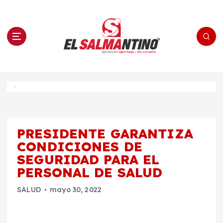
S
a
l
t
a
r
a
l
c
o
El Salmantino - medios/noticias/editorial
n
t
e
Inicio
n
i
d
o
PRESIDENTE GARANTIZA
CONDICIONES DE
SEGURIDAD PARA EL
PERSONAL DE SALUD
SALUD
mayo 30, 2022