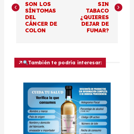
SON LOS
SIN
v
SÍNTOMAS
TABACO
DEL
¿QUIERES
e
CÁNCER DE
DEJAR DE
COLON
FUMAR?
g
a
c
También te podría interesar:
i
ó
n
d