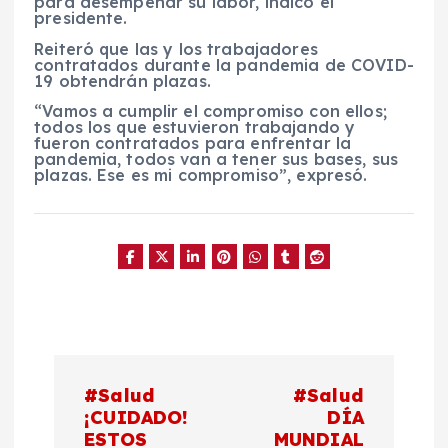
para desempeñar su labor, indicó el
presidente.
Reiteró que las y los trabajadores
contratados durante la pandemia de COVID-
19 obtendrán plazas.
“Vamos a cumplir el compromiso con ellos;
todos los que estuvieron trabajando y
fueron contratados para enfrentar la
pandemia, todos van a tener sus bases, sus
plazas. Ese es mi compromiso”, expresó.
N
#Salud
#Salud
a
¡CUIDADO!
DÍA
ESTOS
MUNDIAL