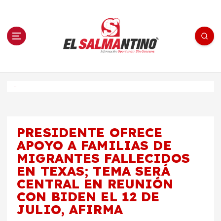
S
a
l
t
a
r
a
l
c
o
El Salmantino - medios/noticias/editorial
n
t
e
Inicio
n
i
d
o
PRESIDENTE OFRECE
APOYO A FAMILIAS DE
MIGRANTES FALLECIDOS
EN TEXAS; TEMA SERÁ
CENTRAL EN REUNIÓN
CON BIDEN EL 12 DE
JULIO, AFIRMA