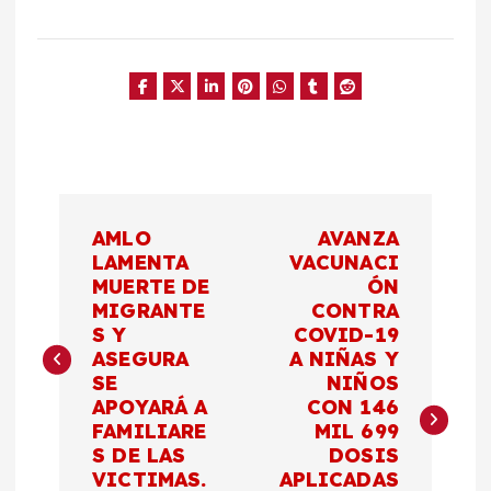
N
AMLO
AVANZA
a
LAMENTA
VACUNACI
MUERTE DE
ÓN
MIGRANTE
CONTRA
v
S Y
COVID-19
ASEGURA
A NIÑAS Y
e
SE
NIÑOS
APOYARÁ A
CON 146
g
FAMILIARE
MIL 699
S DE LAS
DOSIS
a
VICTIMAS.
APLICADAS