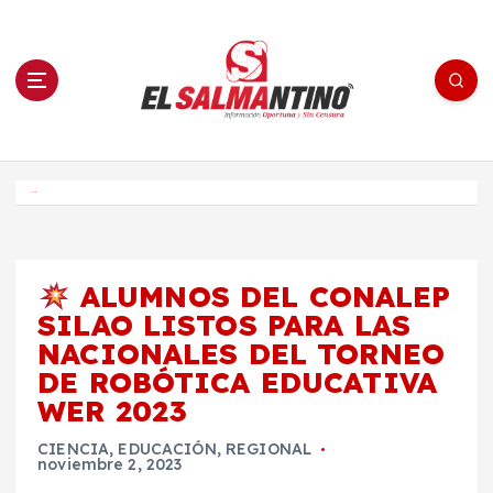
S
a
l
t
a
r
a
l
c
o
El Salmantino - medios/noticias/editorial
n
t
e
Inicio
n
i
d
o
ALUMNOS DEL CONALEP
SILAO LISTOS PARA LAS
NACIONALES DEL TORNEO
DE ROBÓTICA EDUCATIVA
WER 2023
CIENCIA
,
EDUCACIÓN
,
REGIONAL
noviembre 2, 2023