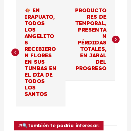
N
EN
PRODUCTO
a
IRAPUATO,
RES DE
TODOS
TEMPORAL,
LOS
PRESENTA
v
ANGELITO
N
S
PÉRDIDAS
e
RECIBIERO
TOTALES,
N FLORES
EN JARAL
g
EN SUS
DEL
TUMBAS EN
PROGRESO
a
EL DÍA DE
TODOS
c
LOS
SANTOS
i
ó
También te podría interesar: