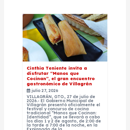
n
d
e
e
n
Cinthia Teniente invita a
t
disfrutar “Manos que
Cocinan”, el gran encuentro
gastronómico de Villagrán
r
julio 27, 2026
VILLAGRÁN, GTO., 27 de julio de
a
2026.- El Gobierno Municipal de
Villagrán presentó oficialmente el
festival y concurso de cocina
d
tradicional “Manos que Cocinan:
Identidad”, que se llevará a cabo
los días 1 y 2 de agosto, de 2:00 de
la tarde a 7:00 de la noche, en la
Explanada de la…