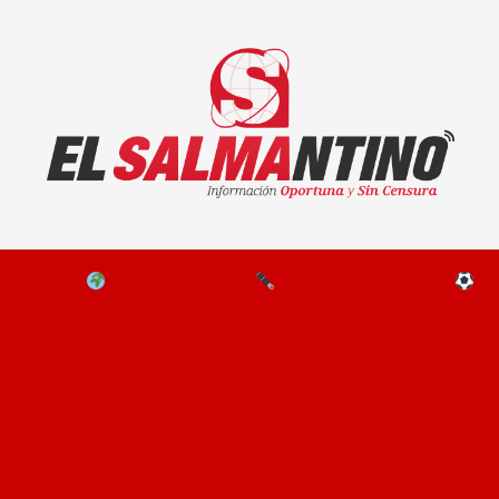
El Salmantino - medios/noticias/editorial
NAL
EL MUNDO
EDITORIALES
D