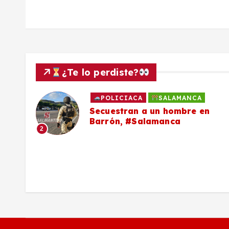
a
s
¿Te lo perdiste?
POLICIACA
SALAMANCA
to
Secuestran a un hombre en
Barrón, #Salamanca
2
ron