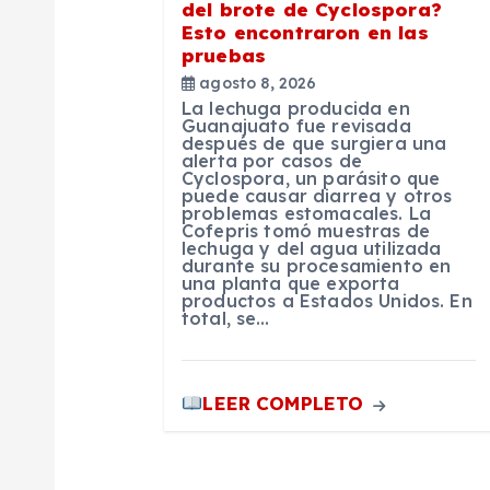
d
del brote de Cyclospora?
Esto encontraron en las
pruebas
e
agosto 8, 2026
La lechuga producida en
e
Guanajuato fue revisada
después de que surgiera una
alerta por casos de
Cyclospora, un parásito que
n
puede causar diarrea y otros
problemas estomacales. La
Cofepris tomó muestras de
t
lechuga y del agua utilizada
durante su procesamiento en
una planta que exporta
productos a Estados Unidos. En
r
total, se…
a
LEER COMPLETO
d