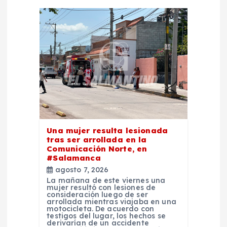
d
e
e
n
t
Una mujer resulta lesionada
r
tras ser arrollada en la
Comunicación Norte, en
a
#Salamanca
agosto 7, 2026
d
La mañana de este viernes una
mujer resultó con lesiones de
consideración luego de ser
arrollada mientras viajaba en una
a
motocicleta. De acuerdo con
testigos del lugar, los hechos se
derivarían de un accidente