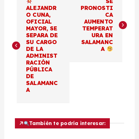
SE
a
ALEJANDR
PRONOSTI
O CUNA,
CA
OFICIAL
AUMENTO
v
MAYOR, SE
TEMPERAT
SEPARA DE
URA EN
e
SU CARGO
SALAMANC
DE LA
A
g
ADMINIST
RACIÓN
a
PÚBLICA
DE
c
SALAMANC
A
i
ó
También te podría interesar:
n