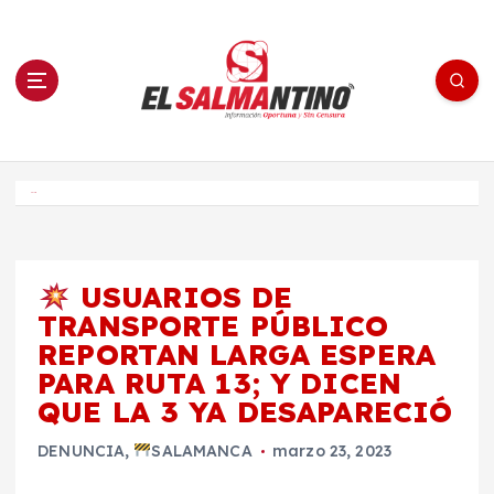
S
a
l
t
a
r
a
l
c
o
El Salmantino - medios/noticias/editorial
n
t
e
Inicio
n
i
d
o
USUARIOS DE
TRANSPORTE PÚBLICO
REPORTAN LARGA ESPERA
PARA RUTA 13; Y DICEN
QUE LA 3 YA DESAPARECIÓ
DENUNCIA
,
SALAMANCA
marzo 23, 2023