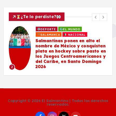
¿Te lo perdiste?
DEPORTE
EL MUNDO
SALAMANCA
NACIONAL
Salmantinas ponen en alto el
nombre de México y conquistan
plata en hockey sobre pasto en
los Juegos Centroamericanos y
del Caribe, en Santo Domingo
2026
2
Copyright © 2026 El Salmantino | Todos los derechos
reservados.