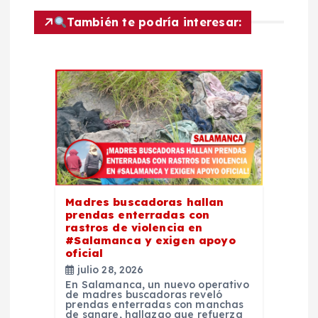
n
También te podría interesar:
d
e
e
n
t
Madres buscadoras hallan
r
prendas enterradas con
rastros de violencia en
#Salamanca y exigen apoyo
a
oficial
julio 28, 2026
d
En Salamanca, un nuevo operativo
de madres buscadoras reveló
prendas enterradas con manchas
de sangre, hallazgo que refuerza