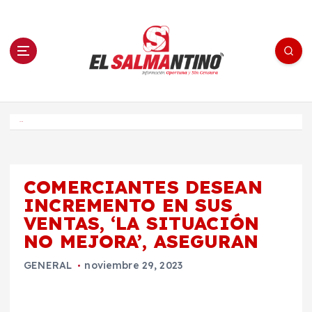
S
a
l
t
a
r
a
l
c
o
El Salmantino - medios/noticias/editorial
n
t
e
Inicio
n
i
d
o
COMERCIANTES DESEAN
INCREMENTO EN SUS
VENTAS, ‘LA SITUACIÓN
NO MEJORA’, ASEGURAN
GENERAL
noviembre 29, 2023