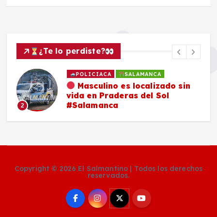
¿Te lo perdiste?
POLICIACA
SALAMANCA
Masculino es localizado sin
vida en Praderas del Sol
#Salamanca
2
Copyright © 2026 El Salmantino | Todos los derechos
reservados.