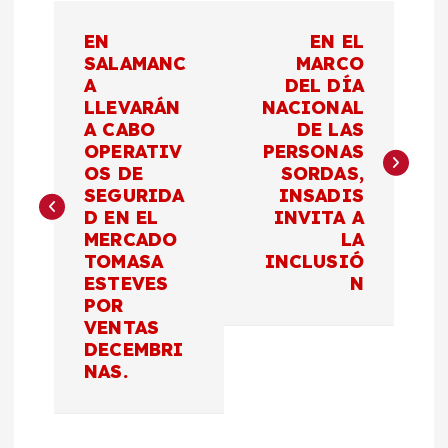
N
EN
EN EL
a
SALAMANC
MARCO
A
DEL DÍA
LLEVARÁN
NACIONAL
v
A CABO
DE LAS
OPERATIV
PERSONAS
e
OS DE
SORDAS,
SEGURIDA
INSADIS
g
D EN EL
INVITA A
MERCADO
LA
a
TOMASA
INCLUSIÓ
ESTEVES
N
c
POR
VENTAS
DECEMBRI
i
NAS.
ó