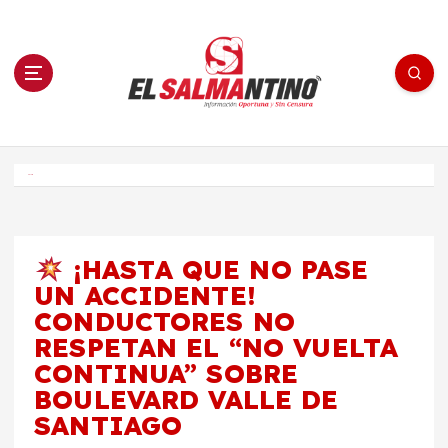
S
a
l
t
a
r
a
l
c
o
El Salmantino - medios/noticias/editorial
n
t
e
Inicio
n
i
d
o
¡HASTA QUE NO PASE
UN ACCIDENTE!
CONDUCTORES NO
RESPETAN EL “NO VUELTA
CONTINUA” SOBRE
BOULEVARD VALLE DE
SANTIAGO