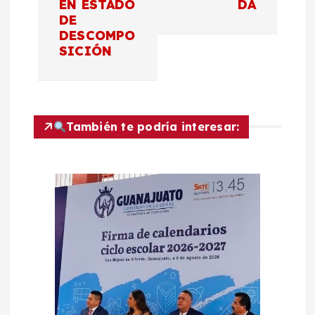
g
EN ESTADO
DA
DE
a
DESCOMPO
SICIÓN
c
i
También te podría interesar:
ó
n
d
e
e