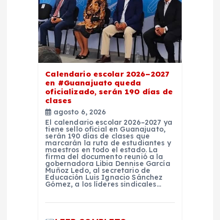
n
t
r
a
Calendario escolar 2026–2027
en #Guanajuato queda
d
oficializado, serán 190 días de
clases
agosto 6, 2026
a
El calendario escolar 2026–2027 ya
tiene sello oficial en Guanajuato,
serán 190 días de clases que
s
marcarán la ruta de estudiantes y
maestros en todo el estado. La
firma del documento reunió a la
gobernadora Libia Dennise García
Muñoz Ledo, al secretario de
Educación Luis Ignacio Sánchez
Gómez, a los líderes sindicales…