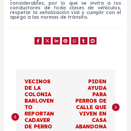
considerables, por lo que se invita a los
conductores de toda clases de vehículos,
respetar la señalización vial y cumplir con el
apego a las normas de tránsito.
N
VECINOS
PIDEN
a
DE LA
AYUDA
COLONIA
PARA
BARLOVEN
PERROS DE
v
TO
CALLE QUE
REPORTAN
VIVEN EN
e
CADAVER
CASA
DE PERRO
ABANDONA