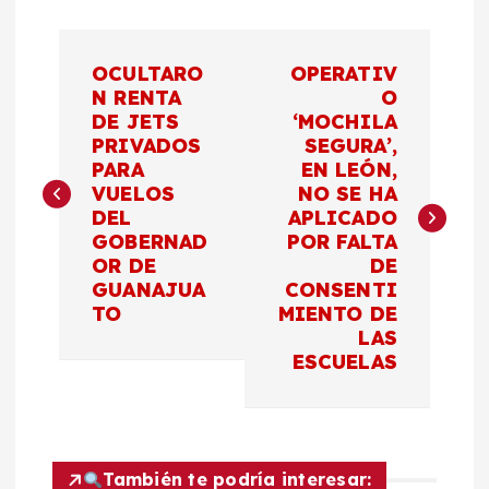
N
OCULTARO
OPERATIV
a
N RENTA
O
DE JETS
‘MOCHILA
PRIVADOS
SEGURA’,
v
PARA
EN LEÓN,
VUELOS
NO SE HA
e
DEL
APLICADO
GOBERNAD
POR FALTA
g
OR DE
DE
GUANAJUA
CONSENTI
a
TO
MIENTO DE
LAS
c
ESCUELAS
i
ó
También te podría interesar: