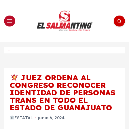
S
a
l
t
a
r
a
l
c
o
El Salmantino - medios/noticias/editorial
n
t
e
Inicio
n
i
d
o
JUEZ ORDENA AL
CONGRESO RECONOCER
IDENTIDAD DE PERSONAS
TRANS EN TODO EL
ESTADO DE GUANAJUATO
ESTATAL
junio 6, 2024