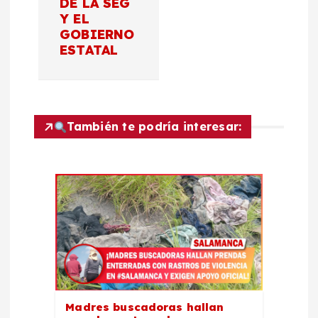
DE LA SEG
ó
Y EL
GOBIERNO
n
ESTATAL
d
e
También te podría interesar:
e
n
t
r
a
Madres buscadoras hallan