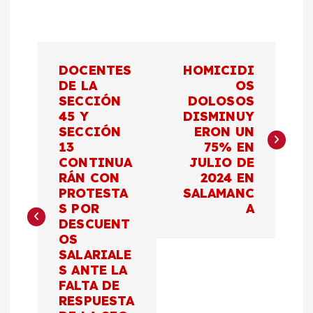
N
DOCENTES
HOMICIDI
a
DE LA
OS
SECCIÓN
DOLOSOS
45 Y
DISMINUY
v
SECCIÓN
ERON UN
13
75% EN
e
CONTINUA
JULIO DE
RÁN CON
2024 EN
g
PROTESTA
SALAMANC
S POR
A
a
DESCUENT
OS
c
SALARIALE
S ANTE LA
FALTA DE
i
RESPUESTA