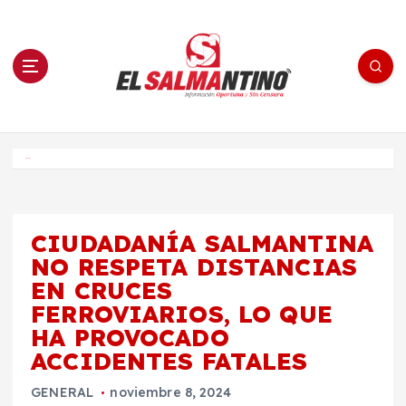
S
a
l
t
a
r
a
l
c
o
El Salmantino - medios/noticias/editorial
n
t
e
Inicio
n
i
d
o
CIUDADANÍA SALMANTINA
NO RESPETA DISTANCIAS
EN CRUCES
FERROVIARIOS, LO QUE
HA PROVOCADO
ACCIDENTES FATALES
GENERAL
noviembre 8, 2024