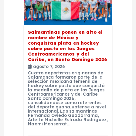
e
n
t
Salmantinas ponen en alto el
nombre de México y
conquistan plata en hockey
r
sobre pasto en los Juegos
Centroamericanos y del
a
Caribe, en Santo Domingo 2026
agosto 7, 2026
Cuatro deportistas originarias de
d
Salamanca formaron parte de la
selección mexicana femenil de
hockey sobre pasto que conquistó
a
la medalla de plata en los Juegos
Centroamericanos y del Caribe
Santo Domingo 2026,
consolidándose como referentes
s
del deporte guanajuatense a nivel
internacional. Las salmantinas
Fernanda Oviedo Guadarrama,
Arlette Michelle Estrada Rodríguez,
Naomi Monserrat…