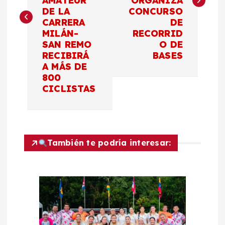
AMATEUR
ORGANIZA
e
DE LA
CONCURSO
CARRERA
DE
g
MILÁN-
RECORRID
SAN REMO
O DE
a
RECIBIRÁ
BASES
A MÁS DE
c
800
CICLISTAS
i
ó
También te podría interesar:
n
d
e