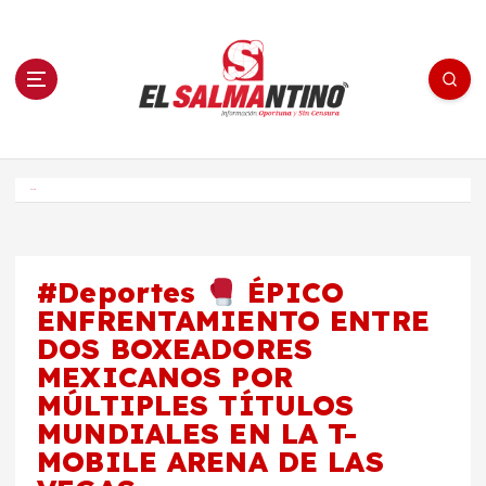
S
a
l
t
a
r
a
l
c
o
El Salmantino - medios/noticias/editorial
n
t
e
Inicio
n
i
d
o
#Deportes
ÉPICO
ENFRENTAMIENTO ENTRE
DOS BOXEADORES
MEXICANOS POR
MÚLTIPLES TÍTULOS
MUNDIALES EN LA T-
MOBILE ARENA DE LAS