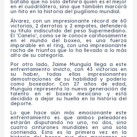
batalla que no solo definirá quién es el mejor
en el cuadrilátero, sino que también marcará
un hito en la historia del pugilismo mundial.
Álvarez, con un impresionante récord de 60
victorias, 2 derrotas y 2 empates, defenderá
su título indiscutido del peso Supermediano.
El ‘Canelo’, como se le conoce cariñosamente
en el mundo del boxeo, es una fuerza
imparable en el ring, con una impresionante
racha de triunfos que lo ha llevado a lo más
alto de su categoría.
Por otro lado, Jaime Munguía llega a este
enfrentamiento invicto, con 43 victorias en
su haber, todas ellas impresionantes
demostraciones de su habilidad y poderío
como boxeador. Con 27 años de edad,
Munguía representa la nueva generación de
talento en el boxeo mexicano y está
decidido a dejar su huella en la historia del
deporte.
Lo que hace aún más emocionante este
enfrentamiento es que ambos peleadores
estarán disputando no uno, no dos, sino
cuatro cinturones mundiales en una sola
contienda. Esta es la primera vez en la
historia del boxeo que dos mexicanos se