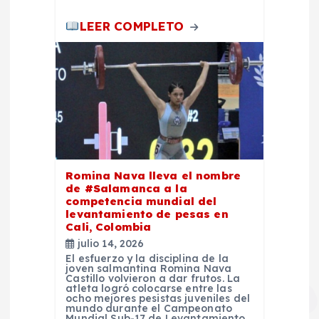
LEER COMPLETO
Romina Nava lleva el nombre
de #Salamanca a la
competencia mundial del
levantamiento de pesas en
Cali, Colombia
julio 14, 2026
El esfuerzo y la disciplina de la
joven salmantina Romina Nava
Castillo volvieron a dar frutos. La
atleta logró colocarse entre las
ocho mejores pesistas juveniles del
mundo durante el Campeonato
Mundial Sub-17 de Levantamiento