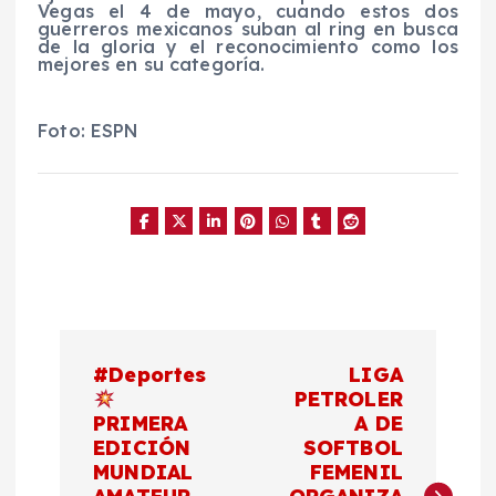
Vegas el 4 de mayo, cuando estos dos
guerreros mexicanos suban al ring en busca
de la gloria y el reconocimiento como los
mejores en su categoría.
Foto: ESPN
N
#Deportes
LIGA
a
PETROLER
PRIMERA
A DE
EDICIÓN
SOFTBOL
v
MUNDIAL
FEMENIL