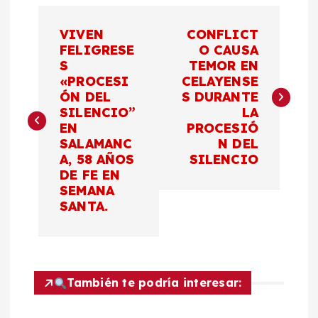
N
VIVEN
CONFLICT
a
FELIGRESE
O CAUSA
S
TEMOR EN
«PROCESI
CELAYENSE
v
ÓN DEL
S DURANTE
SILENCIO”
LA
e
EN
PROCESIÓ
SALAMANC
N DEL
g
A, 58 AÑOS
SILENCIO
DE FE EN
a
SEMANA
SANTA.
c
i
También te podría interesar:
ó