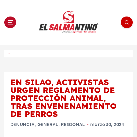
S
a
l
t
a
r
a
l
c
o
El Salmantino - medios/noticias/editorial
n
t
e
Inicio
n
i
d
o
EN SILAO, ACTIVISTAS
URGEN REGLAMENTO DE
PROTECCIÓN ANIMAL,
TRAS ENVENENAMIENTO
DE PERROS
DENUNCIA
,
GENERAL
,
REGIONAL
marzo 30, 2024