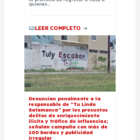
a
quienes…
s
LEER COMPLETO
Denuncian penalmente a la
responsable de “Tu Lindo
Salamanca” por los presuntos
delitos de enriquecimiento
ilícito y tráfico de influencias;
señalan campaña con más de
100 bardas y publicidad
irregular