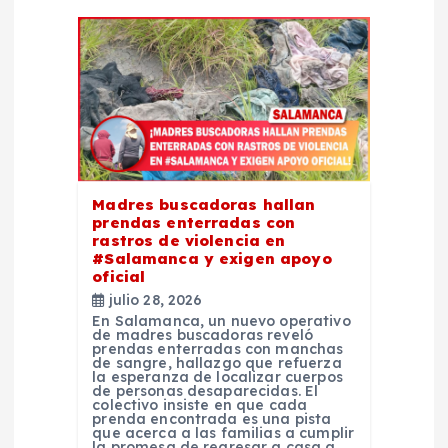
n
d
e
e
Madres buscadoras hallan
n
prendas enterradas con
rastros de violencia en
t
#Salamanca y exigen apoyo
oficial
julio 28, 2026
r
En Salamanca, un nuevo operativo
de madres buscadoras reveló
prendas enterradas con manchas
a
de sangre, hallazgo que refuerza
la esperanza de localizar cuerpos
de personas desaparecidas. El
d
colectivo insiste en que cada
prenda encontrada es una pista
que acerca a las familias a cumplir
la promesa de regresar a casa a