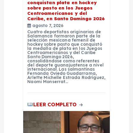
t
conquistan plata en hockey
sobre pasto en los Juegos
r
Centroamericanos y del
Caribe, en Santo Domingo 2026
a
agosto 7, 2026
Cuatro deportistas originarias de
Salamanca formaron parte de la
d
selección mexicana femenil de
hockey sobre pasto que conquistó
la medalla de plata en los Juegos
Centroamericanos y del Caribe
a
Santo Domingo 2026,
consolidándose como referentes
del deporte guanajuatense a nivel
s
internacional. Las salmantinas
Fernanda Oviedo Guadarrama,
Arlette Michelle Estrada Rodríguez,
Naomi Monserrat…
LEER COMPLETO