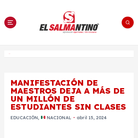
S
a
l
t
a
r
a
l
c
o
El Salmantino - medios/noticias/editorial
n
t
e
Inicio
n
i
d
o
MANIFESTACIÓN DE
MAESTROS DEJA A MÁS DE
UN MILLÓN DE
ESTUDIANTES SIN CLASES
EDUCACIÓN
,
NACIONAL
abril 15, 2024