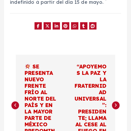
indefinido a partir del día 15 de mayo.
N
SE
“APOYEMO
a
PRESENTA
S LA PAZ Y
NUEVO
LA
FRENTE
FRATERNID
v
FRÍO AL
AD
NORTE DEL
UNIVERSAL
e
PAÍS Y EN
”:
LA MAYOR
PRESIDEN
g
PARTE DE
TE; LLAMA
MÉXICO
AL CESE AL
PREDOMIN
FUEGO EN