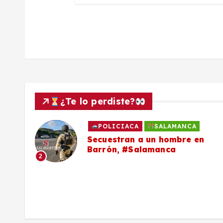
a
s
¿Te lo perdiste?
POLICIACA
SALAMANCA
to
Secuestran a un hombre en
Barrón, #Salamanca
2
ron