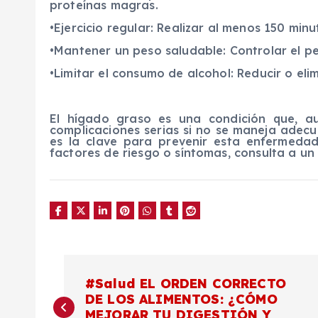
proteínas magras.
•Ejercicio regular: Realizar al menos 150 mi
•Mantener un peso saludable: Controlar el pes
•Limitar el consumo de alcohol: Reducir o elim
El hígado graso es una condición que, a
complicaciones serias si no se maneja adec
es la clave para prevenir esta enfermedad
factores de riesgo o síntomas, consulta a u
N
#Salud EL ORDEN CORRECTO
DE LOS ALIMENTOS: ¿CÓMO
a
MEJORAR TU DIGESTIÓN Y