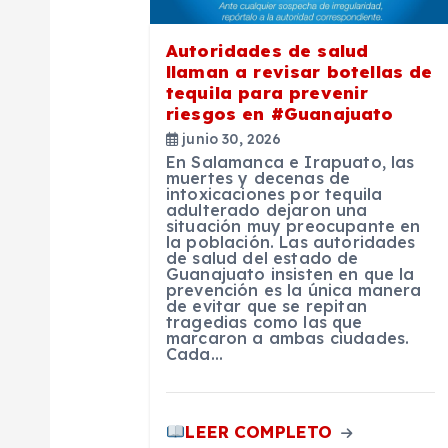
d
Autoridades de salud
llaman a revisar botellas de
e
tequila para prevenir
riesgos en #Guanajuato
junio 30, 2026
e
En Salamanca e Irapuato, las
muertes y decenas de
intoxicaciones por tequila
n
adulterado dejaron una
situación muy preocupante en
la población. Las autoridades
t
de salud del estado de
Guanajuato insisten en que la
prevención es la única manera
de evitar que se repitan
r
tragedias como las que
marcaron a ambas ciudades.
Cada…
a
d
LEER COMPLETO