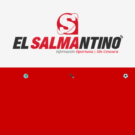
El Salmantino - medios/noticias/editorial
NAL
EL MUNDO
EDITORIALES
D