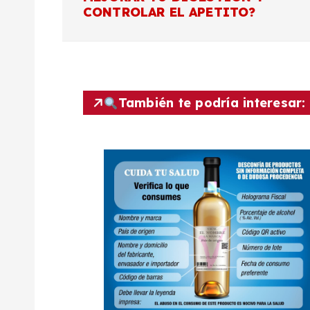
CONTROLAR EL APETITO?
v
e
g
También te podría interesar:
a
c
i
ó
n