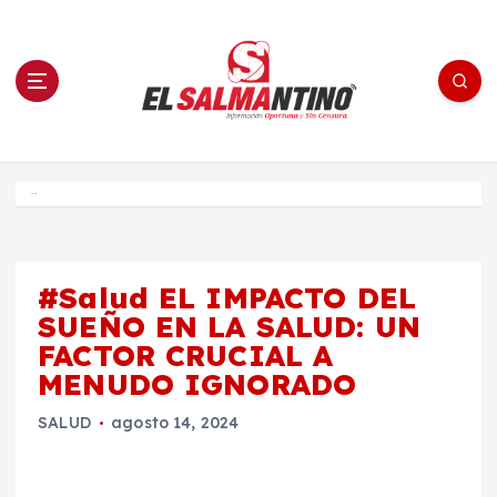
S
a
l
t
a
r
a
l
c
o
El Salmantino - medios/noticias/editorial
n
t
e
Inicio
n
i
d
o
#Salud EL IMPACTO DEL
SUEÑO EN LA SALUD: UN
FACTOR CRUCIAL A
MENUDO IGNORADO
SALUD
agosto 14, 2024