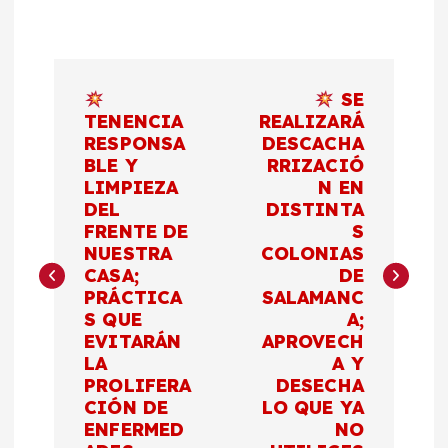
N
SE
a
TENENCIA
REALIZARÁ
RESPONSA
DESCACHA
BLE Y
RRIZACIÓ
v
LIMPIEZA
N EN
DEL
DISTINTA
e
FRENTE DE
S
NUESTRA
COLONIAS
g
CASA;
DE
PRÁCTICA
SALAMANC
a
S QUE
A;
EVITARÁN
APROVECH
c
LA
A Y
PROLIFERA
DESECHA
CIÓN DE
LO QUE YA
i
ENFERMED
NO