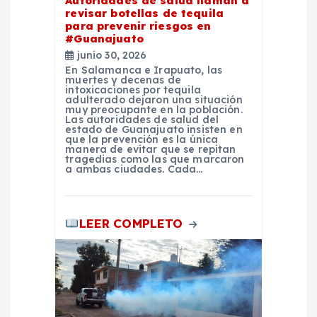
Autoridades de salud llaman a
d
revisar botellas de tequila
para prevenir riesgos en
a
#Guanajuato
junio 30, 2026
En Salamanca e Irapuato, las
s
muertes y decenas de
intoxicaciones por tequila
adulterado dejaron una situación
muy preocupante en la población.
Las autoridades de salud del
estado de Guanajuato insisten en
que la prevención es la única
manera de evitar que se repitan
tragedias como las que marcaron
a ambas ciudades. Cada…
LEER COMPLETO