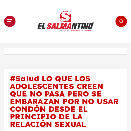
S
a
l
t
a
r
a
l
c
o
El Salmantino - medios/noticias/editorial
n
t
e
Inicio
n
i
d
o
#Salud LO QUE LOS
ADOLESCENTES CREEN
QUE NO PASA PERO SE
EMBARAZAN POR NO USAR
CONDÓN DESDE EL
PRINCIPIO DE LA
RELACIÓN SEXUAL