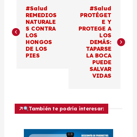
N
#Salud
#Salud
a
REMEDIOS
PROTÉGET
NATURALE
E Y
S CONTRA
PROTEGE A
v
LOS
LOS
HONGOS
DEMÁS:
e
DE LOS
TAPARSE
PIES
LA BOCA
g
PUEDE
SALVAR
a
VIDAS
c
i
También te podría interesar:
ó