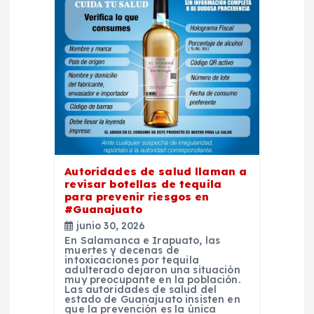
n
d
e
e
n
t
Autoridades de salud llaman a
revisar botellas de tequila
para prevenir riesgos en
r
#Guanajuato
junio 30, 2026
a
En Salamanca e Irapuato, las
muertes y decenas de
intoxicaciones por tequila
d
adulterado dejaron una situación
muy preocupante en la población.
Las autoridades de salud del
estado de Guanajuato insisten en
a
que la prevención es la única