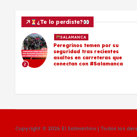
¿Te lo perdiste?
SALAMANCA
lo a
Peregrinos temen por su
seguridad tras recientes
asaltos en carreteras que
conectan con #Salamanca
2
Copyright © 2026 El Salmantino | Todos los de