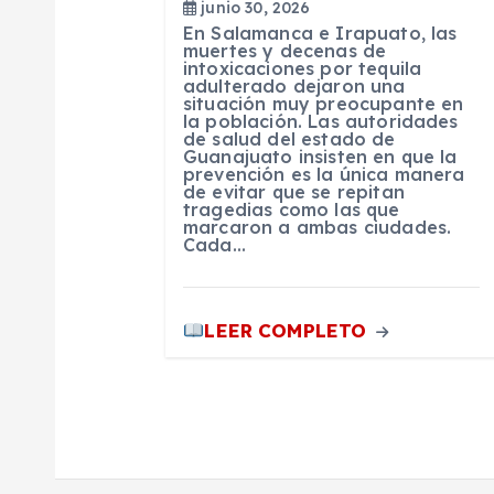
e
junio 30, 2026
En Salamanca e Irapuato, las
muertes y decenas de
n
intoxicaciones por tequila
adulterado dejaron una
situación muy preocupante en
t
la población. Las autoridades
de salud del estado de
Guanajuato insisten en que la
prevención es la única manera
r
de evitar que se repitan
tragedias como las que
marcaron a ambas ciudades.
a
Cada…
d
LEER COMPLETO
a
s