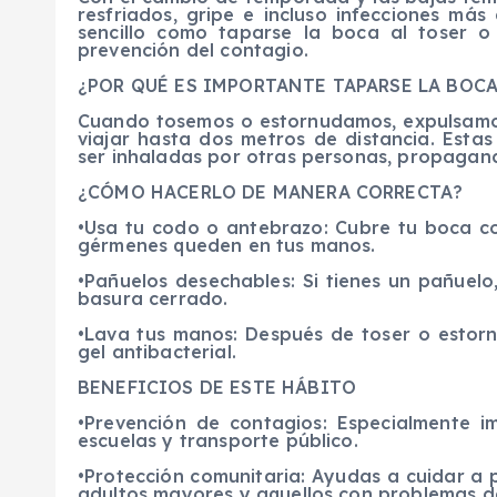
resfriados, gripe e incluso infecciones má
sencillo como taparse la boca al toser o
prevención del contagio.
¿POR QUÉ ES IMPORTANTE TAPARSE LA BOC
Cuando tosemos o estornudamos, expulsamo
viajar hasta dos metros de distancia. Estas
ser inhaladas por otras personas, propaga
¿CÓMO HACERLO DE MANERA CORRECTA?
•Usa tu codo o antebrazo: Cubre tu boca co
gérmenes queden en tus manos.
•Pañuelos desechables: Si tienes un pañuel
basura cerrado.
•Lava tus manos: Después de toser o estor
gel antibacterial.
BENEFICIOS DE ESTE HÁBITO
•Prevención de contagios: Especialmente i
escuelas y transporte público.
•Protección comunitaria: Ayudas a cuidar a
adultos mayores y aquellos con problemas d