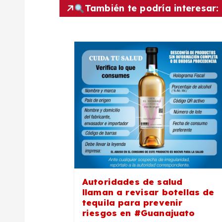
g
También te podría interesar:
a
c
i
ó
n
d
Autoridades de salud
e
llaman a revisar botellas de
tequila para prevenir
riesgos en #Guanajuato