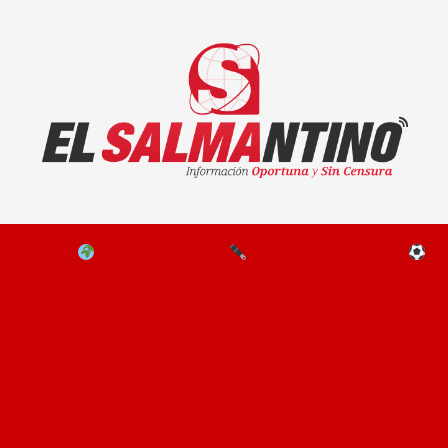
El Salmantino - medios/noticias/editorial
NAL
EL MUNDO
EDITORIALES
D