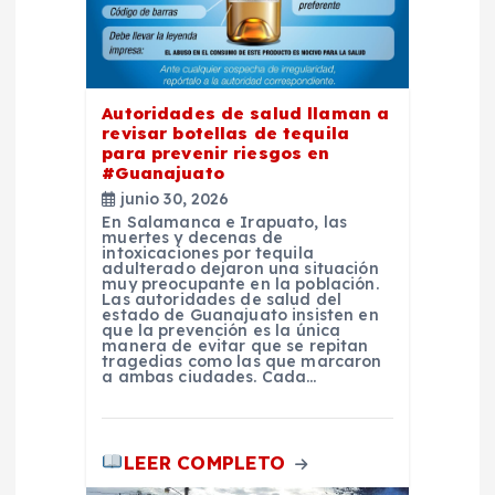
n
t
r
Autoridades de salud llaman a
revisar botellas de tequila
para prevenir riesgos en
a
#Guanajuato
junio 30, 2026
d
En Salamanca e Irapuato, las
muertes y decenas de
intoxicaciones por tequila
a
adulterado dejaron una situación
muy preocupante en la población.
Las autoridades de salud del
estado de Guanajuato insisten en
s
que la prevención es la única
manera de evitar que se repitan
tragedias como las que marcaron
a ambas ciudades. Cada…
LEER COMPLETO