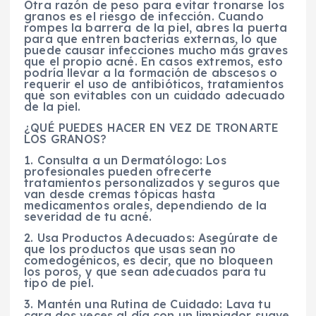
Otra razón de peso para evitar tronarse los
granos es el riesgo de infección. Cuando
rompes la barrera de la piel, abres la puerta
para que entren bacterias externas, lo que
puede causar infecciones mucho más graves
que el propio acné. En casos extremos, esto
podría llevar a la formación de abscesos o
requerir el uso de antibióticos, tratamientos
que son evitables con un cuidado adecuado
de la piel.
¿QUÉ PUEDES HACER EN VEZ DE TRONARTE
LOS GRANOS?
1. Consulta a un Dermatólogo: Los
profesionales pueden ofrecerte
tratamientos personalizados y seguros que
van desde cremas tópicas hasta
medicamentos orales, dependiendo de la
severidad de tu acné.
2. Usa Productos Adecuados: Asegúrate de
que los productos que usas sean no
comedogénicos, es decir, que no bloqueen
los poros, y que sean adecuados para tu
tipo de piel.
3. Mantén una Rutina de Cuidado: Lava tu
cara dos veces al día con un limpiador suave