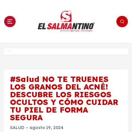
S
a
l
t
a
r
a
l
c
o
El Salmantino - medios/noticias/editorial
n
t
e
Inicio
n
i
d
o
#Salud NO TE TRUENES
LOS GRANOS DEL ACNÉ!
DESCUBRE LOS RIESGOS
OCULTOS Y CÓMO CUIDAR
TU PIEL DE FORMA
SEGURA
SALUD
agosto 19, 2024