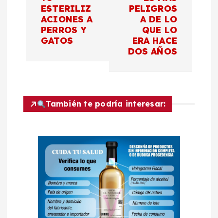
g
ESTERILIZ
PELIGROS
ACIONES A
A DE LO
a
PERROS Y
QUE LO
GATOS
ERA HACE
c
DOS AÑOS
i
ó
También te podría interesar:
n
d
e
e