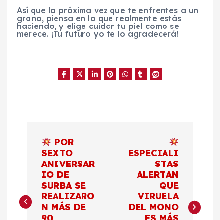
Así que la próxima vez que te enfrentes a un
grano, piensa en lo que realmente estás
haciendo, y elige cuidar tu piel como se
merece. ¡Tu futuro yo te lo agradecerá!
N
POR
a
SEXTO
ESPECIALI
ANIVERSAR
STAS
IO DE
ALERTAN
v
SURBA SE
QUE
REALIZARO
VIRUELA
e
N MÁS DE
DEL MONO
90
ES MÁS