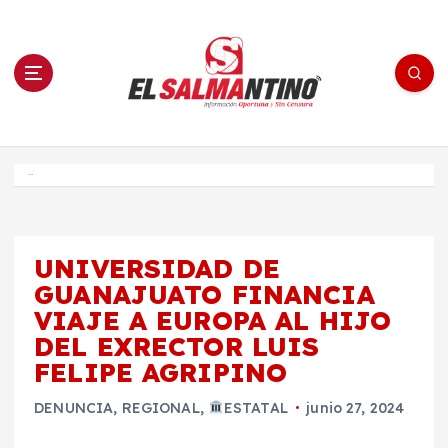
S
a
l
t
a
r
a
l
c
o
El Salmantino - medios/noticias/editorial
n
t
e
Inicio
n
i
d
o
UNIVERSIDAD DE
GUANAJUATO FINANCIA
VIAJE A EUROPA AL HIJO
DEL EXRECTOR LUIS
FELIPE AGRIPINO
DENUNCIA
,
REGIONAL
,
ESTATAL
junio 27, 2024