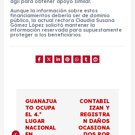
ágil para obtener apoyo similar.
Aunque la información sobre estos
financiamientos debería ser de dominio
público, la actual rectora Claudia Susana
Gómez López solicitó mantener la
información reservada para supuestamente
proteger a los beneficiarios.
N
GUANAJUA
CONTABIL
a
TO OCUPA
IZAN Y
EL 4.º
REGISTRA
LUGAR
N DAÑOS
v
NACIONAL
OCASIONA
EN
DOS POR