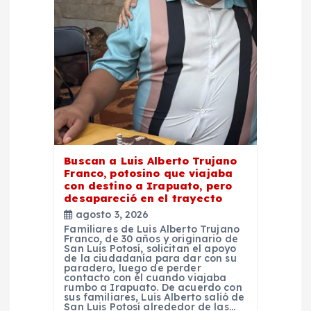
e
n
t
r
a
Buscan a Luis Alberto Trujano
d
Franco, potosino que viajaba
con destino a Irapuato, pero
desapareció en el trayecto
a
agosto 3, 2026
Familiares de Luis Alberto Trujano
s
Franco, de 30 años y originario de
San Luis Potosí, solicitan el apoyo
de la ciudadanía para dar con su
paradero, luego de perder
contacto con él cuando viajaba
rumbo a Irapuato. De acuerdo con
sus familiares, Luis Alberto salió de
San Luis Potosí alrededor de las…