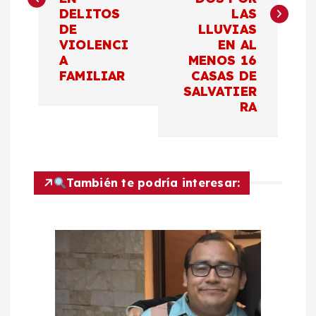
e
DELITOS
LAS
DE
LLUVIAS
g
VIOLENCI
EN AL
A
MENOS 16
a
FAMILIAR
CASAS DE
SALVATIER
c
RA
i
ó
También te podría interesar:
n
d
e