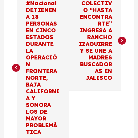
#Nacional
COLECTIV
a
DETIENEN
O “HASTA
A 18
ENCONTRA
PERSONAS
RTE”
v
EN CINCO
INGRESA A
ESTADOS
RANCHO
e
DURANTE
IZAGUIRRE
LA
Y SE UNE A
g
OPERACIÓ
MADRES
N
BUSCADOR
a
FRONTERA
AS EN
NORTE,
JALISCO
c
BAJA
CALIFORNI
A Y
i
SONORA
LOS DE
ó
MAYOR
PROBLEMÁ
n
TICA