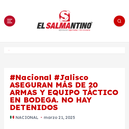
S
a
l
t
a
r
a
l
c
o
El Salmantino - medios/noticias/editorial
n
t
e
Inicio
n
i
d
o
#Nacional #Jalisco
ASEGURAN MÁS DE 20
ARMAS Y EQUIPO TÁCTICO
EN BODEGA. NO HAY
DETENIDOS
NACIONAL
marzo 21, 2025