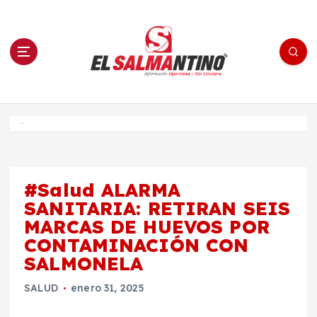
S
a
l
t
a
r
a
l
c
o
El Salmantino - medios/noticias/editorial
n
t
e
Inicio
n
i
d
o
#Salud ALARMA
SANITARIA: RETIRAN SEIS
MARCAS DE HUEVOS POR
CONTAMINACIÓN CON
SALMONELA
SALUD
enero 31, 2025