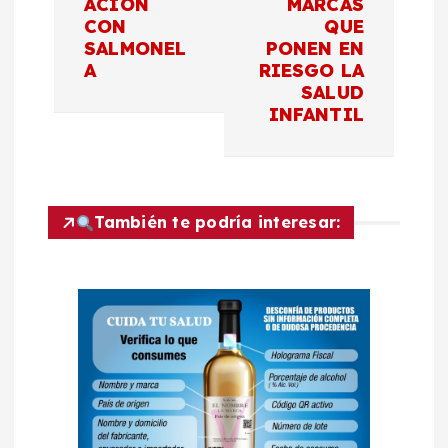
g
ACIÓN
MARCAS
CON
QUE
a
SALMONEL
PONEN EN
A
RIESGO LA
c
SALUD
INFANTIL
i
ó
También te podría interesar:
n
d
e
e