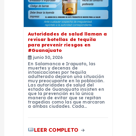
n
t
r
Autoridades de salud llaman a
revisar botellas de tequila
a
para prevenir riesgos en
#Guanajuato
d
junio 30, 2026
En Salamanca e Irapuato, las
muertes y decenas de
a
intoxicaciones por tequila
adulterado dejaron una situación
muy preocupante en la población.
s
Las autoridades de salud del
estado de Guanajuato insisten en
que la prevención es la única
manera de evitar que se repitan
tragedias como las que marcaron
a ambas ciudades. Cada…
LEER COMPLETO