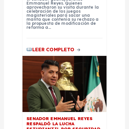
a
Emmanuel Reyes. Quienes
aprovecharon su visita durante la
celebración de los juegos
s
magisteriales para sacar una
manta que contenía su rechazo a
la propuesta de modificación de
reforma a…
LEER COMPLETO
SENADOR EMMANUEL REYES
RESPALDÓ LA LUCHA
ESTUDIANTIL POR SEGURIDAD