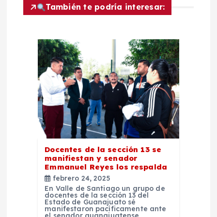
n
También te podría interesar:
d
e
e
n
t
r
Docentes de la sección 13 se
manifiestan y senador
Emmanuel Reyes los respalda
a
febrero 24, 2025
En Valle de Santiago un grupo de
d
docentes de la sección 13 del
Estado de Guanajuato sé
manifestaron pacíficamente ante
el senador guanajuatense