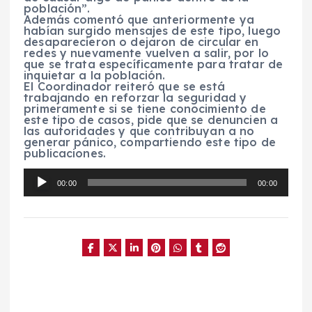
población”.
Además comentó que anteriormente ya
habían surgido mensajes de este tipo, luego
desaparecieron o dejaron de circular en
redes y nuevamente vuelven a salir, por lo
que se trata específicamente para tratar de
inquietar a la población.
El Coordinador reiteró que se está
trabajando en reforzar la seguridad y
primeramente si se tiene conocimiento de
este tipo de casos, pide que se denuncien a
las autoridades y que contribuyan a no
generar pánico, compartiendo este tipo de
publicaciones.
R
e
00:00
00:00
p
r
o
d
u
c
t
o
r
d
e