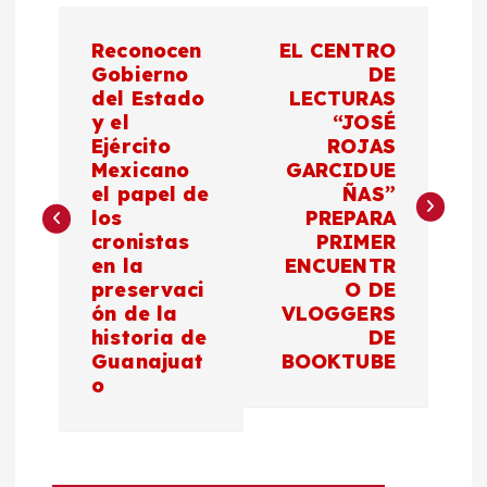
a
N
u
d
Reconocen
EL CENTRO
i
a
Gobierno
DE
o
del Estado
LECTURAS
y el
“JOSÉ
v
Ejército
ROJAS
Mexicano
GARCIDUE
e
el papel de
ÑAS”
los
PREPARA
g
cronistas
PRIMER
en la
ENCUENTR
a
preservaci
O DE
ón de la
VLOGGERS
c
historia de
DE
Guanajuat
BOOKTUBE
o
i
ó