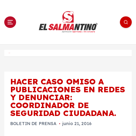
S
a
l
t
a
r
a
l
c
o
El Salmantino - medios/noticias/editorial
n
t
e
Inicio
n
i
d
o
HACER CASO OMISO A
PUBLICACIONES EN REDES
Y DENUNCIAR:
COORDINADOR DE
SEGURIDAD CIUDADANA.
BOLETIN DE PRENSA
junio 21, 2016