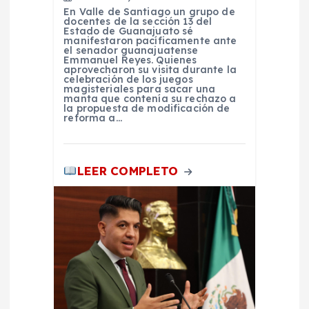
a
En Valle de Santiago un grupo de
docentes de la sección 13 del
Estado de Guanajuato sé
d
manifestaron pacíficamente ante
el senador guanajuatense
Emmanuel Reyes. Quienes
a
aprovecharon su visita durante la
celebración de los juegos
magisteriales para sacar una
manta que contenía su rechazo a
s
la propuesta de modificación de
reforma a…
LEER COMPLETO