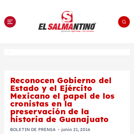
S
a
l
t
a
r
a
l
c
o
El Salmantino - medios/noticias/editorial
n
t
e
Inicio
n
i
d
o
Reconocen Gobierno del
Estado y el Ejército
Mexicano el papel de los
cronistas en la
preservación de la
historia de Guanajuato
BOLETIN DE PRENSA
junio 21, 2016