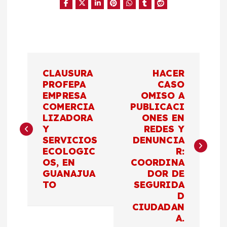
N
CLAUSURA
HACER
a
PROFEPA
CASO
EMPRESA
OMISO A
COMERCIA
PUBLICACI
v
LIZADORA
ONES EN
Y
REDES Y
e
SERVICIOS
DENUNCIA
ECOLOGIC
R:
g
OS, EN
COORDINA
GUANAJUA
DOR DE
a
TO
SEGURIDA
D
c
CIUDADAN
A.