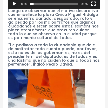
d
00:00
00:32
e
v
Luego de observar que el motivo decorativo
í
que embellece la plaza Cívica Miguel Hidalgo
d
se encuentra dañado, desgastado, roto y
e
golpeado por los malos tratos que algunos
o
ciudadanos ejercen sobre éstos, salmantinos
piden atentamente que procuren cuidar
todo lo que se observa en la ciudad porque
es patrimonio cultural de todos.
“Le pedimos a toda la ciudadanía que deje
de maltratar todo cuanto puede, por favor,
esto no es de los gobernantes, no es del
presidente ni del diputado, es de todos y es
una lástima que no cuiden lo que a todos nos
pertenece”, indicó Pedro Dávila.