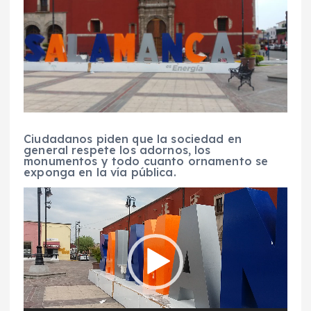
Ciudadanos piden que la sociedad en
general respete los adornos, los
monumentos y todo cuanto ornamento se
exponga en la vía pública.
R
e
p
r
o
d
u
c
t
o
r