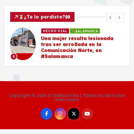
¿Te lo perdiste?
HECHO VIAL
SALAMANCA
Una mujer resulta lesionada
tras ser arrollada en la
Comunicación Norte, en
#Salamanca
6
Copyright © 2026 El Salmantino | Todos los derechos
reservados.
Social Media Auto Publish
Powered By :
XYZScripts.com