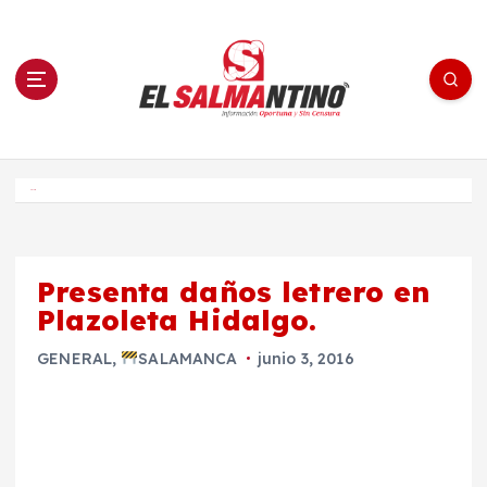
S
a
l
t
a
r
a
l
c
o
El Salmantino - medios/noticias/editorial
n
t
e
Inicio
n
i
d
o
Presenta daños letrero en
Plazoleta Hidalgo.
GENERAL
,
SALAMANCA
junio 3, 2016