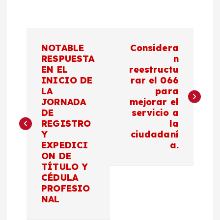
N
NOTABLE
Considera
a
RESPUESTA
n
EN EL
reestructu
INICIO DE
rar el 066
v
LA
para
JORNADA
mejorar el
e
DE
servicio a
REGISTRO
la
g
Y
ciudadaní
EXPEDICI
a.
a
ON DE
TÍTULO Y
c
CÉDULA
PROFESIO
NAL
i