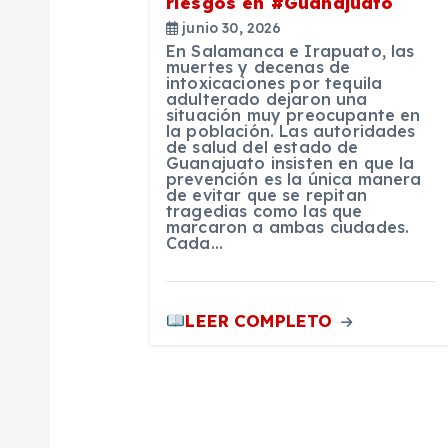
e
riesgos en #Guanajuato
junio 30, 2026
En Salamanca e Irapuato, las
e
muertes y decenas de
intoxicaciones por tequila
adulterado dejaron una
n
situación muy preocupante en
la población. Las autoridades
de salud del estado de
Guanajuato insisten en que la
t
prevención es la única manera
de evitar que se repitan
tragedias como las que
r
marcaron a ambas ciudades.
Cada…
a
LEER COMPLETO
d
a