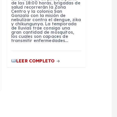
de las 18:00 horas, brigadas de
salud recorrerán la Zona
Centro y la colonia San
Gonzalo con la misión de
nebulizar contra el dengue, zika
y chikungunya. La temporada
de lluvias trae consigo una
gran cantidad de mosquitos,
los cuales son capaces de
transmitir enfermedades…
LEER COMPLETO