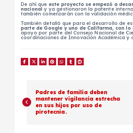
De ahí que
este proyecto se empezó a desarr
nacional
y ya gestionaron la patente interna
también comenzarán con la validación médica 
También detalló que para el desarrollo de e
parte de Google y uno de Califarma, con lo 
apoyo por parte del Consejo Nacional de Cie
coordinaciones de Innovación Académica y d
N
Padres de familia deben
mantener vigilancia estrecha
a
en sus hijos por uso de
pirotecnia.
v