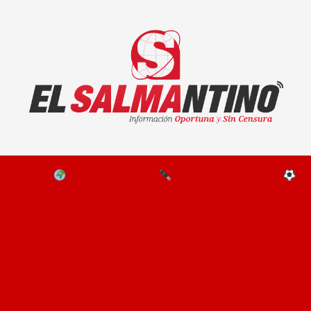
El Salmantino - medios/noticias/editorial
NAL
EL MUNDO
EDITORIALES
D