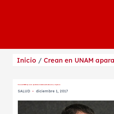
Inicio
Crean en UNAM aparat
Crean en UNAM aparato que detecta diabetes mediante sudor y lágrimas
SALUD
diciembre 1, 2017