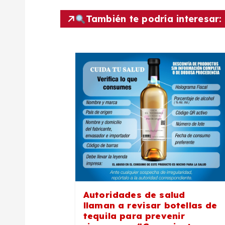
e
También te podría interesar:
g
a
c
i
ó
n
Autoridades de salud
d
llaman a revisar botellas de
tequila para prevenir