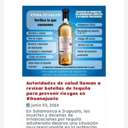
n
d
e
e
n
t
r
Autoridades de salud llaman a
revisar botellas de tequila
para prevenir riesgos en
a
#Guanajuato
junio 30, 2026
d
En Salamanca e Irapuato, las
muertes y decenas de
intoxicaciones por tequila
a
adulterado dejaron una situación
muy preocupante en la población.