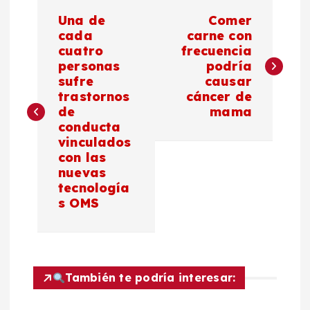
N
Una de
Comer
a
cada
carne con
cuatro
frecuencia
personas
podría
v
sufre
causar
trastornos
cáncer de
e
de
mama
conducta
g
vinculados
con las
a
nuevas
tecnología
c
s OMS
i
ó
También te podría interesar: