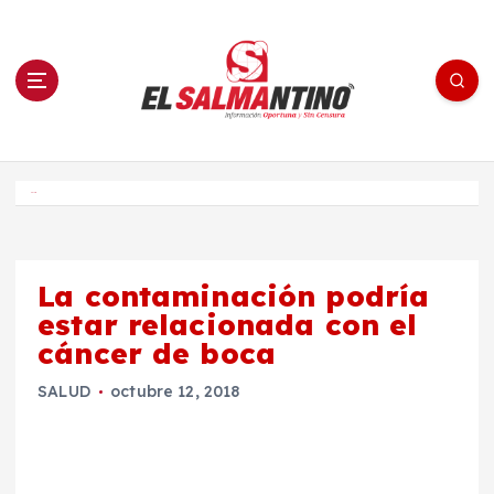
S
a
l
t
a
r
a
l
c
o
El Salmantino - medios/noticias/editorial
n
t
e
Inicio
n
i
d
o
La contaminación podría
estar relacionada con el
cáncer de boca
SALUD
octubre 12, 2018