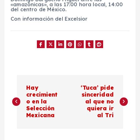
«amazónicas», a las 17:00 hora local, 14:00
del centro de México.
Con información del Excelsior
N
Hay
‘Tuca’ pide
a
crecimient
sinceridad
o en la
al que no
Selección
quiera ir
v
Mexicana
al Tri
e