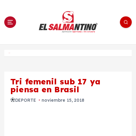
S
a
l
t
a
r
a
l
c
o
El Salmantino - medios/noticias/editorial
n
t
e
Inicio
n
i
d
o
Tri femenil sub 17 ya
piensa en Brasil
DEPORTE
noviembre 15, 2018