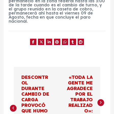
permaneció en la zona federal hasta las 3:00
de la tarde cuando es el cambio de turno, y
el grupo reunido en la caseta de cobro,
permanecerá ahí hasta el viernes 09 de
Agosto, fecha en que concluye el paro
nacional.
N
DESCONTR
«TODA LA
a
OL
GENTE ME
DURANTE
AGRADECE
CAMBIO DE
POR EL
v
CARGA
TRABAJO
PROVOCÓ
REALIZAD
e
QUE HUMO
O»: