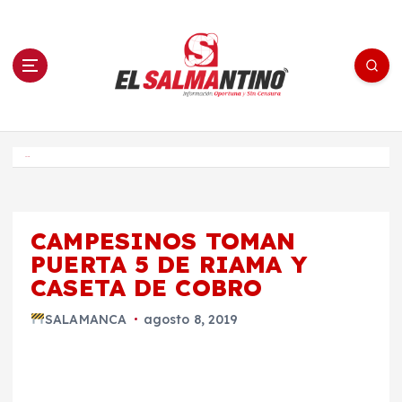
S
a
l
t
a
r
a
l
c
o
El Salmantino - medios/noticias/editorial
n
t
e
Inicio
n
i
d
o
CAMPESINOS TOMAN
PUERTA 5 DE RIAMA Y
CASETA DE COBRO
SALAMANCA
agosto 8, 2019