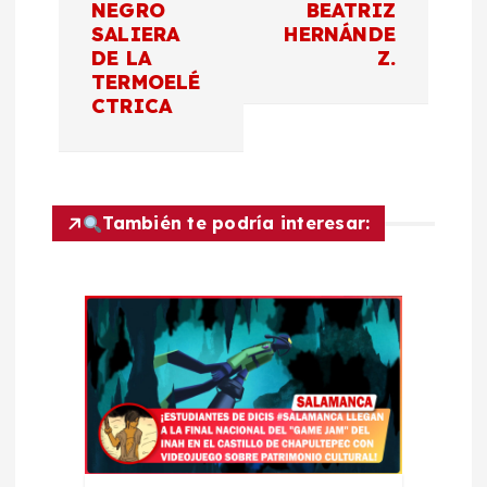
NEGRO
BEATRIZ
g
SALIERA
HERNÁNDE
DE LA
Z.
a
TERMOELÉ
CTRICA
c
i
También te podría interesar:
ó
n
d
e
e