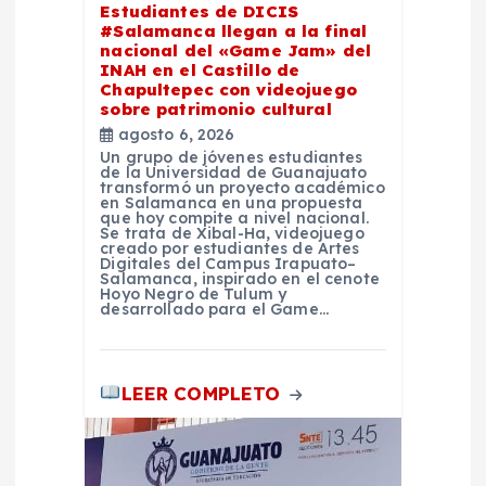
Estudiantes de DICIS
n
#Salamanca llegan a la final
nacional del «Game Jam» del
t
INAH en el Castillo de
Chapultepec con videojuego
sobre patrimonio cultural
r
agosto 6, 2026
Un grupo de jóvenes estudiantes
a
de la Universidad de Guanajuato
transformó un proyecto académico
en Salamanca en una propuesta
que hoy compite a nivel nacional.
d
Se trata de Xibal-Ha, videojuego
creado por estudiantes de Artes
Digitales del Campus Irapuato–
a
Salamanca, inspirado en el cenote
Hoyo Negro de Tulum y
desarrollado para el Game…
s
LEER COMPLETO