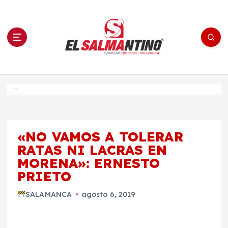
S
a
l
t
a
r
a
l
c
o
El Salmantino - medios/noticias/editorial
n
t
e
Inicio
n
i
d
o
«NO VAMOS A TOLERAR
RATAS NI LACRAS EN
MORENA»: ERNESTO
PRIETO
SALAMANCA
agosto 6, 2019