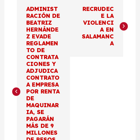
N
ADMINIST
RECRUDEC
a
RACIÓN DE
E LA
BEATRIZ
VIOLENCI
HERNÁNDE
A EN
v
Z EVADE
SALAMANC
REGLAMEN
A
e
TO DE
CONTRATA
g
CIONES Y
ADJUDICA
a
CONTRATO
A EMPRESA
c
POR RENTA
DE
MAQUINAR
i
IA, SE
PAGARÁN
ó
MÁS DE 9
MILLONES
DE PESOS,