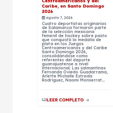
d
Centroamericanos y del
Caribe, en Santo Domingo
2026
e
agosto 7, 2026
Cuatro deportistas originarias
e
de Salamanca formaron parte
de la selección mexicana
femenil de hockey sobre pasto
que conquistó la medalla de
n
plata en los Juegos
Centroamericanos y del Caribe
Santo Domingo 2026,
t
consolidándose como
referentes del deporte
guanajuatense a nivel
internacional. Las salmantinas
r
Fernanda Oviedo Guadarrama,
Arlette Michelle Estrada
Rodríguez, Naomi Monserrat…
a
d
LEER COMPLETO