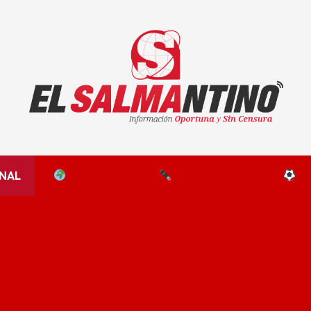
El Salmantino - medios/noticias/editorial
NAL
EL MUNDO
EDITORIALES
D