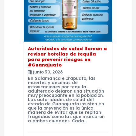
e
n
t
Autoridades de salud llaman a
r
revisar botellas de tequila
para prevenir riesgos en
#Guanajuato
a
junio 30, 2026
En Salamanca e Irapuato, las
d
muertes y decenas de
intoxicaciones por tequila
adulterado dejaron una situación
muy preocupante en la población.
a
Las autoridades de salud del
estado de Guanajuato insisten en
que la prevención es la única
s
manera de evitar que se repitan
tragedias como las que marcaron
a ambas ciudades. Cada…