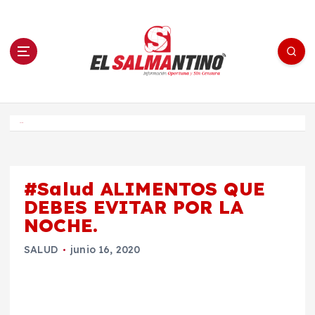
S
a
l
t
a
r
a
l
c
o
El Salmantino - medios/noticias/editorial
n
t
e
Inicio
n
i
d
o
#Salud ALIMENTOS QUE
DEBES EVITAR POR LA
NOCHE.
SALUD
junio 16, 2020