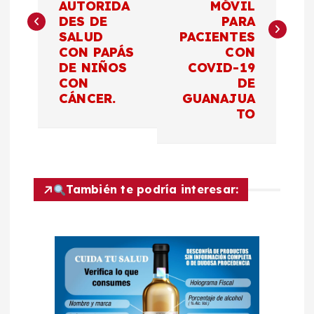
v
AUTORIDA
MÓVIL
DES DE
PARA
e
SALUD
PACIENTES
CON PAPÁS
CON
g
DE NIÑOS
COVID-19
CON
DE
a
CÁNCER.
GUANAJUA
TO
c
i
También te podría interesar:
ó
n
d
e