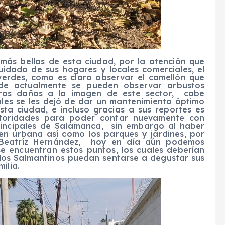
s más bellas de esta ciudad, por la atención que
uidado de sus hogares y locales comerciales, el
verdes, como es claro observar el camellón que
nde actualmente se pueden observar arbustos
otros daños a la imagen de este sector, cabe
ales se les dejó de dar un mantenimiento óptimo
ta ciudad, e incluso gracias a sus reportes es
utoridades para poder contar nuevamente con
principales de Salamanca, sin embargo al haber
en urbana así como los parques y jardines, por
r Beatríz Hernández, hoy en día aún podemos
se encuentran estos puntos, los cuales deberían
los Salmantinos puedan sentarse a degustar sus
ilia.