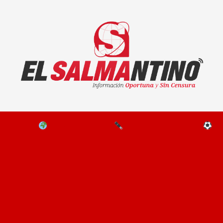
El Salmantino - medios/noticias/editorial
NAL
EL MUNDO
EDITORIALES
D