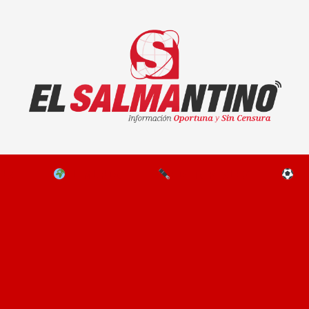
El Salmantino - medios/noticias/editorial
NAL
EL MUNDO
EDITORIALES
D