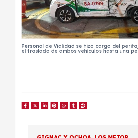
Personal de Vialidad se hizo cargo del peri
el traslado de ambos vehículos hasta una pe
N
GIGNAC Y OCHOA, LOS MEJOR