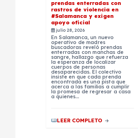
prendas enterradas con
n
rastros de violencia en
#Salamanca y exigen
apoyo oficial
d
julio 28, 2026
En Salamanca, un nuevo
e
operativo de madres
buscadoras reveló prendas
enterradas con manchas de
sangre, hallazgo que refuerza
e
la esperanza de localizar
cuerpos de personas
desaparecidas. El colectivo
n
insiste en que cada prenda
encontrada es una pista que
acerca a las familias a cumplir
la promesa de regresar a casa
t
a quienes…
r
LEER COMPLETO
a