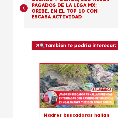
PAGADOS DE LA LIGA MX;
a
ORIBE, EN EL TOP 10 CON
ESCASA ACTIVIDAD
v
e
También te podría interesar:
g
a
c
i
ó
Madres buscadoras hallan