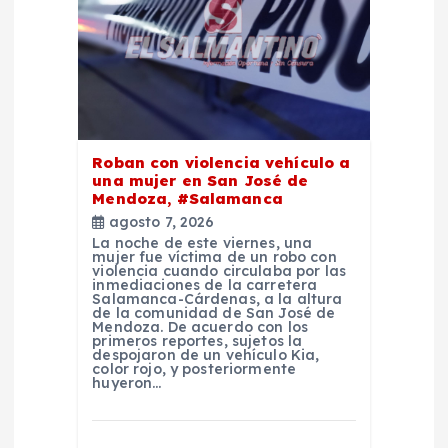
e
n
t
Roban con violencia vehículo a
r
una mujer en San José de
Mendoza, #Salamanca
a
agosto 7, 2026
La noche de este viernes, una
mujer fue víctima de un robo con
d
violencia cuando circulaba por las
inmediaciones de la carretera
Salamanca-Cárdenas, a la altura
a
de la comunidad de San José de
Mendoza. De acuerdo con los
primeros reportes, sujetos la
despojaron de un vehículo Kia,
s
color rojo, y posteriormente
huyeron…