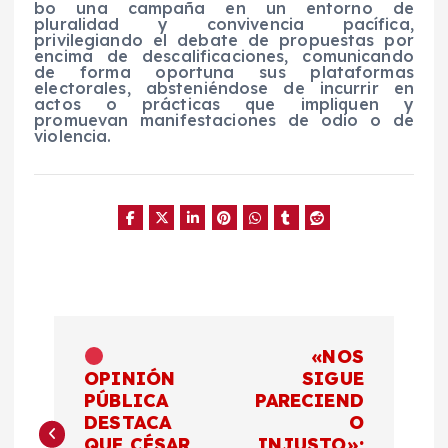
bo una campaña en un entorno de
pluralidad y convivencia pacífica,
privilegiando el debate de propuestas por
encima de descalificaciones, comunicando
de forma oportuna sus plataformas
electorales, absteniéndose de incurrir en
actos o prácticas que impliquen y
promuevan manifestaciones de odio o de
violencia.
N
«NOS
a
OPINIÓN
SIGUE
PÚBLICA
PARECIEND
DESTACA
O
v
QUE CÉSAR
INJUSTO»: