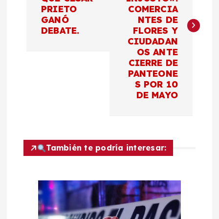
PRIETO
COMERCIA
e
GANÓ
NTES DE
DEBATE.
FLORES Y
g
CIUDADAN
OS ANTE
a
CIERRE DE
PANTEONE
c
S POR 10
DE MAYO
i
ó
También te podría interesar:
n
d
e