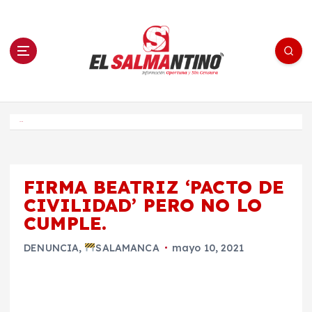
S
a
l
t
a
r
a
l
c
o
El Salmantino - medios/noticias/editorial
n
t
e
Inicio
n
i
d
o
FIRMA BEATRIZ ‘PACTO DE
CIVILIDAD’ PERO NO LO
CUMPLE.
DENUNCIA
,
SALAMANCA
mayo 10, 2021