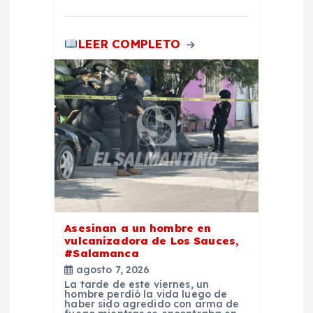
a
LEER COMPLETO
s
Asesinan a un hombre en
vulcanizadora de Los Sauces,
#Salamanca
agosto 7, 2026
La tarde de este viernes, un
hombre perdió la vida luego de
haber sido agredido con arma de