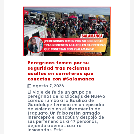
ó
n
d
e
e
Peregrinos temen por su
seguridad tras recientes
n
asaltos en carreteras que
conectan con #Salamanca
t
agosto 7, 2026
El viaje de fe de un grupo de
peregrinos de la Diócesis de Nuevo
r
Laredo rumbo a la Basílica de
Guadalupe terminó en un episodio
de violencia en el libramiento de
Irapuato. Un falso retén armado
a
interceptó el autobús y despojó de
sus pertenencias a 47 personas,
dejando además cuatro
d
lesionados. Este…