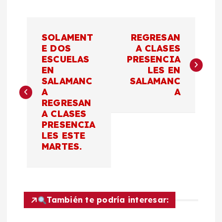
N
SOLAMENT
REGRESAN
a
E DOS
A CLASES
ESCUELAS
PRESENCIA
EN
LES EN
v
SALAMANC
SALAMANC
A
A
e
REGRESAN
A CLASES
g
PRESENCIA
LES ESTE
a
MARTES.
c
i
También te podría interesar: