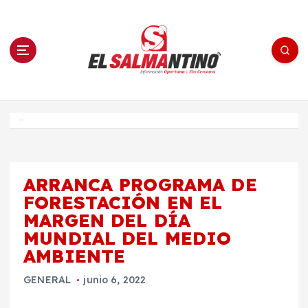
S
a
l
t
a
r
a
l
c
o
El Salmantino - medios/noticias/editorial
n
t
e
Inicio
n
i
d
o
ARRANCA PROGRAMA DE
FORESTACIÓN EN EL
MARGEN DEL DÍA
MUNDIAL DEL MEDIO
AMBIENTE
GENERAL
junio 6, 2022