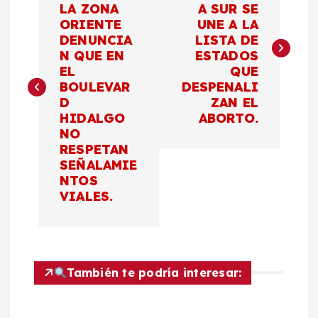
LA ZONA
A SUR SE
ORIENTE
UNE A LA
v
DENUNCIA
LISTA DE
N QUE EN
ESTADOS
e
EL
QUE
BOULEVAR
DESPENALI
g
D
ZAN EL
HIDALGO
ABORTO.
a
NO
RESPETAN
c
SEÑALAMIE
NTOS
VIALES.
i
ó
n
También te podría interesar:
d