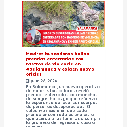
e
e
n
t
Madres buscadoras hallan
prendas enterradas con
r
rastros de violencia en
#Salamanca y exigen apoyo
oficial
a
julio 28, 2026
En Salamanca, un nuevo operativo
d
de madres buscadoras reveló
prendas enterradas con manchas
de sangre, hallazgo que refuerza
la esperanza de localizar cuerpos
a
de personas desaparecidas. El
colectivo insiste en que cada
prenda encontrada es una pista
s
que acerca a las familias a cumplir
la promesa de regresar a casa a
quienes…