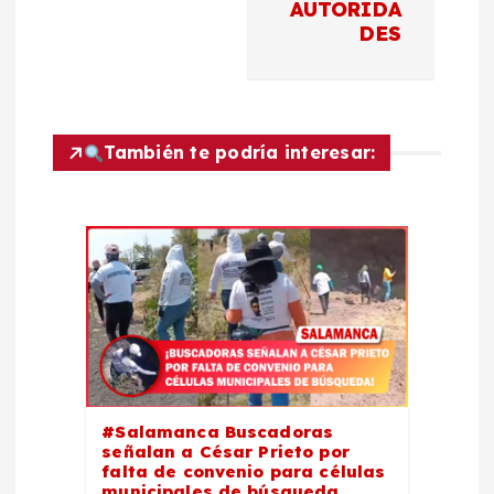
i
AUTORIDA
DES
ó
n
d
También te podría interesar:
e
e
n
t
r
#Salamanca Buscadoras
señalan a César Prieto por
falta de convenio para células
a
municipales de búsqueda