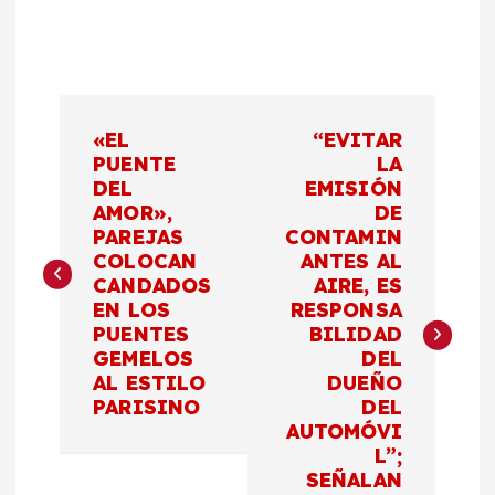
N
«EL
“EVITAR
a
PUENTE
LA
DEL
EMISIÓN
AMOR»,
DE
v
PAREJAS
CONTAMIN
COLOCAN
ANTES AL
e
CANDADOS
AIRE, ES
EN LOS
RESPONSA
g
PUENTES
BILIDAD
GEMELOS
DEL
a
AL ESTILO
DUEÑO
PARISINO
DEL
c
AUTOMÓVI
L”;
SEÑALAN