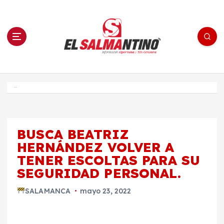
S
a
l
t
a
r
a
l
c
o
El Salmantino - medios/noticias/editorial
n
t
e
Inicio
n
i
d
o
BUSCA BEATRIZ
HERNÁNDEZ VOLVER A
TENER ESCOLTAS PARA SU
SEGURIDAD PERSONAL.
SALAMANCA
mayo 23, 2022