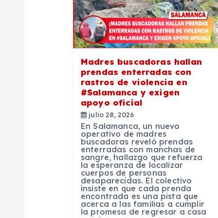
c
i
ó
Madres buscadoras hallan
prendas enterradas con
n
rastros de violencia en
#Salamanca y exigen
apoyo oficial
d
julio 28, 2026
En Salamanca, un nuevo
e
operativo de madres
buscadoras reveló prendas
enterradas con manchas de
sangre, hallazgo que refuerza
e
la esperanza de localizar
cuerpos de personas
desaparecidas. El colectivo
n
insiste en que cada prenda
encontrada es una pista que
acerca a las familias a cumplir
la promesa de regresar a casa