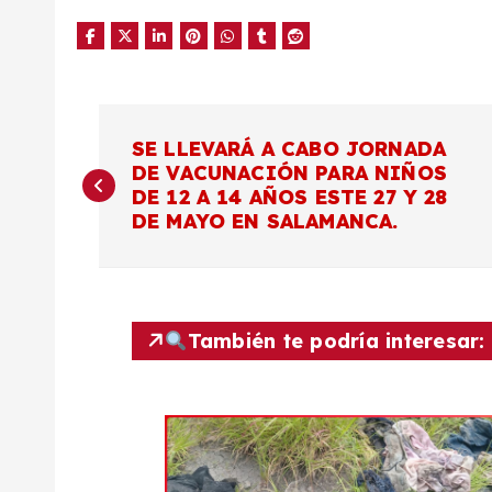
N
SE LLEVARÁ A CABO JORNADA
DE VACUNACIÓN PARA NIÑOS
a
DE 12 A 14 AÑOS ESTE 27 Y 28
DE MAYO EN SALAMANCA.
v
e
También te podría interesar:
g
a