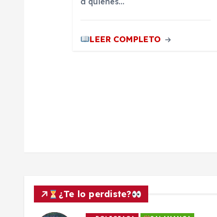
t
a quienes…
r
LEER COMPLETO
a
d
a
s
¿Te lo perdiste?