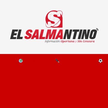
El Salmantino - medios/noticias/editorial
NAL
EL MUNDO
EDITORIALES
D